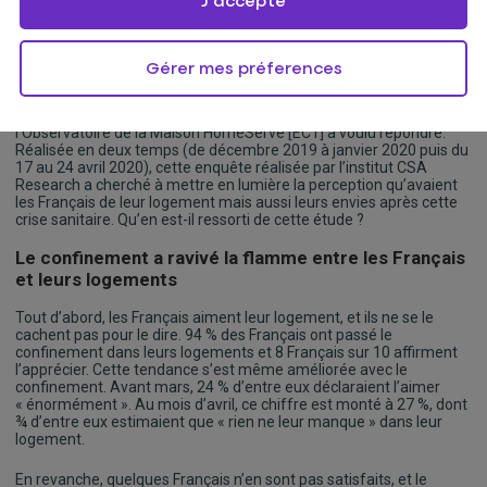
J'accepte
Comment les Français ont perçu leur logement
pendant le confinement ?
Gérer mes préferences
Comment les
Français se projettent-ils dans leur logement
après le confinement ?
C’est la question à laquelle l’étude de
l’Observatoire de la Maison HomeServe [EC1] a voulu répondre.
Réalisée en deux temps (de décembre 2019 à janvier 2020 puis du
17 au 24 avril 2020), cette enquête réalisée par l’institut CSA
Research a cherché à mettre en lumière la perception qu’avaient
les Français de leur logement mais aussi leurs envies après cette
crise sanitaire. Qu’en est-il ressorti de cette étude ?
Le confinement a ravivé la flamme entre les Français
et leurs logements
Tout d’abord, les Français aiment leur logement, et ils ne se le
cachent pas pour le dire. 94 % des Français ont passé le
confinement dans leurs logements et 8 Français sur 10 affirment
l’apprécier. Cette tendance s’est même améliorée avec le
confinement. Avant mars, 24 % d’entre eux déclaraient l’aimer
« énormément ». Au mois d’avril, ce chiffre est monté à 27 %, dont
¾ d’entre eux estimaient que « rien ne leur manque » dans leur
logement.
En revanche, quelques Français n’en sont pas satisfaits, et le