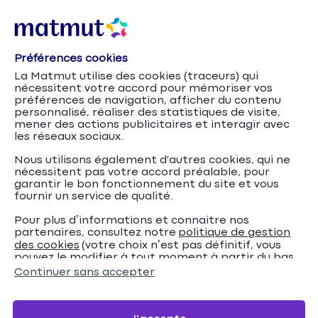
Préférences cookies
Le confinement a changé le rapport des
La Matmut utilise des cookies (traceurs) qui
Français au logement
nécessitent votre accord pour mémoriser vos
préférences de navigation, afficher du contenu
personnalisé, réaliser des statistiques de visite,
mener des actions publicitaires et interagir avec
les réseaux sociaux.
Nous utilisons également d'autres cookies, qui ne
nécessitent pas votre accord préalable, pour
garantir le bon fonctionnement du site et vous
fournir un service de qualité.
Publié en juillet 2020 - Mis à jour en septembre 2020
Pour plus d’informations et connaitre nos
partenaires, consultez notre
politique de gestion
Le confinement a modifié de façon structurelle la relation que
des cookies
(votre choix n’est pas définitif, vous
les Français ont avec leur logement. Obligés de rester chez
pouvez le modifier à tout moment à partir du bas
eux, la plupart d’entre eux ont découvert dans leur logement un
de page de notre site).
Continuer sans accepter
endroit agréable à vivre. Un endroit qui méritait plus leur
attention. Alors, entre envie de déménagement et
aménagement de leur logement, que pensent les Français de
leur logement après le confinement ?