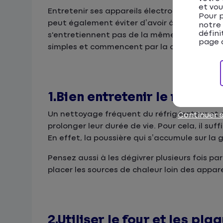
et vou
Entretenir ses appareils électroménagers ré
Pour p
peut également éviter d’avoir à les changer 
notre
défini
s'entretiennent pas de la même façon pour év
page d
simples et commencent par la consultation
1.Bien entretenir le réfrigé
Un nettoyage fréquent du réfrigérateur et 
Continuer 
prolonger leur durée de vie. Pour cela, il suf
En effet, la poussière qui s’accumule sur la g
Pensez aussi à les dégivrer plusieurs fois pa
placer les sources de chaleur loin des appare
2.Utiliser le four et les p