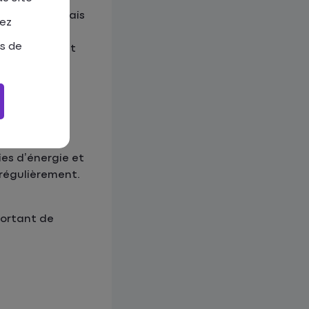
 quotidien, mais
tez
ppareils ne
as de
appliquer sont
es d’énergie et
r régulièrement.
mportant de