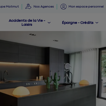
oupe Matmut
Nos Agences
Mon espace personnel
Accidents de la Vie -
Épargne - Crédits
Loisirs