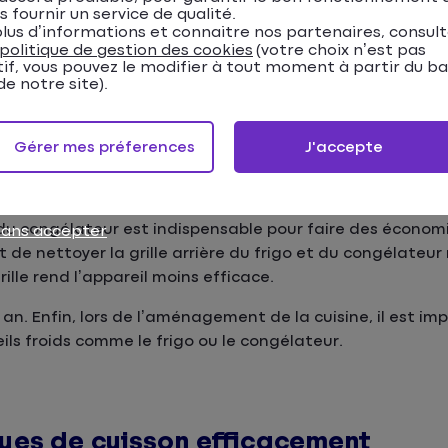
s fournir un service de qualité.
gulièrement aide à réaliser des économies d’énergie au
lus d’informations et connaitre nos partenaires, consul
trop souvent en allongeant leur durée de vie. Tous les a
politique de gestion des cookies
(votre choix n’est pas
tif, vous pouvez le modifier à tout moment à partir du b
iter les pertes d’énergie. Toutefois, les bons gestes à 
e notre site).
 du mode d’emploi.
Gérer mes préferences
J'accepte
rateur et le congélateur
du congélateur est indispensable pour faire des économi
sans accepter
fit de nettoyer la grille arrière du frigo et du congélateu
rille rend l’appareil moins efficace.
r an. Enfin, lors de l’aménagement de la cuisine, il est i
ils froids comme le frigo ou le congélateur.
laques de cuisson efficacement