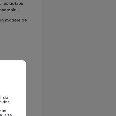
 les autres
ensemble.
r un modèle de
r du
r des
pas
u site