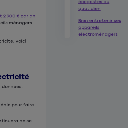
écogestes du
quotidien
it 2 900 € par an
.
Bien entretenir ses
areils ménagers
appareils
électroménagers
icité. Voici
ctricité
 données :
éale pour faire
ntinuera de se