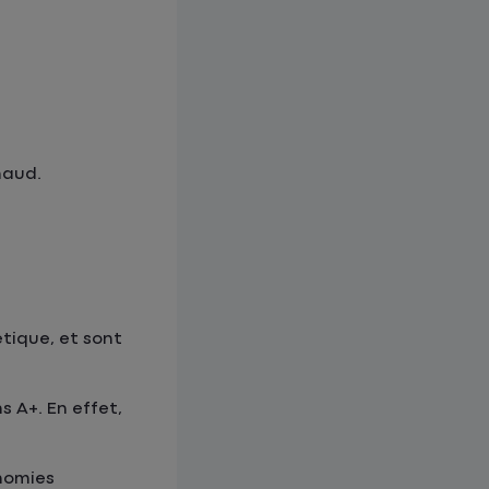
haud.
tique, et sont
s A+. En effet,
onomies