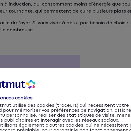
n à induction, qui consomment moins d’énergie que tous
leur tournante, qui permettent de cuire plusieurs plats 
taille du foyer. Si vous vivez à deux, pas besoin de choisi
ille nombreuse.
 pour allonger leur durée de vie
rences cookies
mut utilise des cookies (traceurs) qui nécessitent votre
d pour mémoriser vos préférences de navigation, affiche
u personnalisé, réaliser des statistiques de visite, mene
s publicitaires et interagir avec les réseaux sociaux.
 appareils électroménagers
tilisons également d'autres cookies, qui ne nécessitent 
accord préalable, pour garantir le bon fonctionnement d