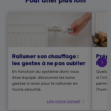
Pour aller plus loin
Rallumer son chauffage :
Prépa
les gestes à ne pas oublier
l'arr
En fonction du système dont vous
Quelque
êtes équipé, découvrez les bons
à l’int
gestes à avoir pour le rallumer en
permet
toute sécurité.
l’humid
Lire notre conseil