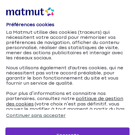
Préférences cookies
La Matmut utilise des cookies (traceurs) qui
nécessitent votre accord pour mémoriser vos
préférences de navigation, afficher du contenu
personnalisé, réaliser des statistiques de visite,
mener des actions publicitaires et interagir avec
les réseaux sociaux.
Nous utilisons également d'autres cookies, qui ne
nécessitent pas votre accord préalable, pour
garantir le bon fonctionnement du site et vous
fournir un service de qualité.
Pour plus d’informations et connaitre nos
partenaires, consultez notre
politique de gestion
Fuite d’une
Accueil
Assurance Habitation
Conseils
des cookies
(votre choix n’est pas définitif, vous
pouvez le modifier à tout moment à partir du bas
cuve à fioul enterrée : que faire ?
de page de notre site).
Continuer sans accepter
Fuite d’une cuve à fioul