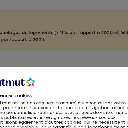
ambriolages de logements (+ 11 % par rapport à 2021) et 663
 par rapport à 2021).
onséquences en termes d’assurance ?
rences cookies
mut utilise des cookies (traceurs) qui nécessitent votre
d pour mémoriser vos préférences de navigation, affiche
u personnalisé, réaliser des statistiques de visite, mene
s publicitaires et interagir avec les réseaux sociaux.
tilisons également d'autres cookies, qui ne nécessitent 
accord préalable, pour garantir le bon fonctionnement d