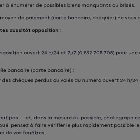
er à énumérer de possibles biens manquants ou brisés.
un moyen de paiement (carte bancaire, chéquier) ne vous 
aites aussitôt opposition
:
opposition ouvert 24 h/24 et 7j/7 (0 892 705 705) pour une
le bancaire (carte bancaire) ;
 des chèques perdus ou volés au numéro ouvert 24 h/24 e
tout pas — et, dans la mesure du possible, photographiez
houé, pensez à faire vérifier le plus rapidement possible l
ue de vos fenêtres.