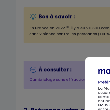
Bon à savoir :
(1)
En France en 2022
, il y a eu 211 800 c
sans violence contre les personnes (+14 %
À consulter :
Cambriolage sans effraction : quelles c
Préfé
La Mat
accor
conten
action
Nous u
votre 