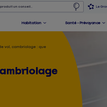
 produit,
un conseil...
Le Gr
Habitation
Santé - Prévoyance
de vol, cambriolage : que
 cambriolage