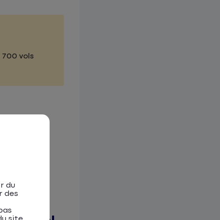
 700 vols
r du
r des
pas
u site