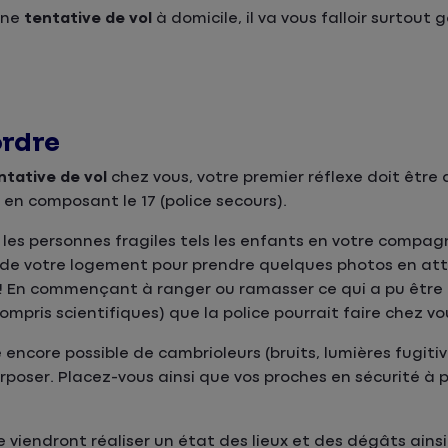
une
tentative de vol
à domicile, il va vous falloir surtout 
ordre
ntative de vol
chez vous, votre premier réflexe doit être 
en composant le 17 (police secours).
 les personnes fragiles tels les enfants en votre compag
r de votre logement pour prendre quelques photos en att
n ! En commençant à ranger ou ramasser ce qui a pu être 
mpris scientifiques) que la police pourrait faire chez vo
 encore possible de cambrioleurs (bruits, lumières fugit
rposer. Placez-vous ainsi que vos proches en sécurité à 
dre viendront réaliser un état des lieux et des dégâts ains