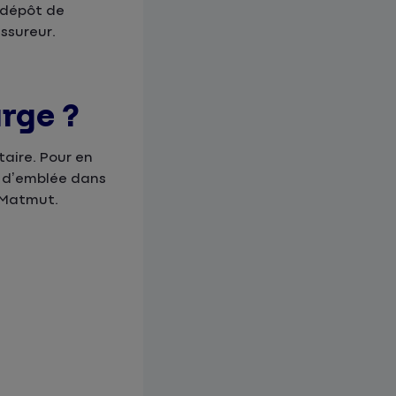
e dépôt de
ssureur.
arge ?
taire. Pour en
e d’emblée dans
 Matmut.