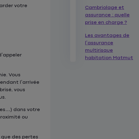
garder votre
Cambriolage et
assurance : quelle
prise en charge ?
Les avantages de
l’assurance
multirisque
d’appeler
habitation Matmut
nie. Vous
endant l’arrivée
brisé, vous
us.
ives…) dans votre
proximité ou
i que des pertes