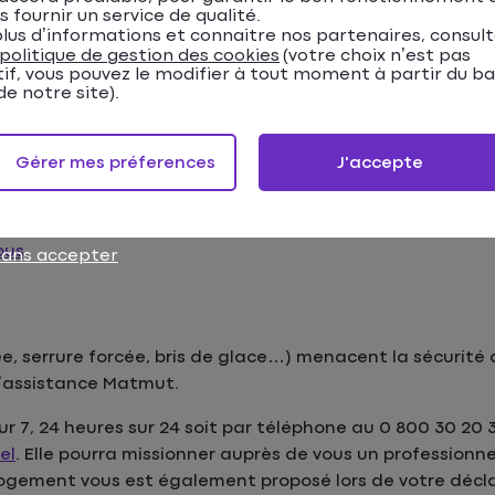
e du cambriolage ou de la tentati
s fournir un service de qualité.
lus d’informations et connaitre nos partenaires, consul
antie contre le vol et le
cambriolage
, vous devez déclare
politique de gestion des cookies
(votre choix n’est pas
 compter du moment où vous avez eu connaissance de l’in
tif, vous pouvez le modifier à tout moment à partir du b
e notre site).
ive de vol
à votre assureur peut être réalisée via différ
Gérer mes préferences
J'accepte
 votre
application mobile Ma Matmut
;
ous
.
sans accepter
e, serrure forcée, bris de glace…) menacent la sécurité 
d’assistance Matmut.
r 7, 24 heures sur 24 soit par téléphone au 0 800 30 20 3
el
. Elle pourra missionner auprès de vous un professionne
 logement vous est également proposé lors de votre décl