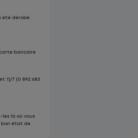
a été dérobé.
 carte bancaire
t 7j/7 (0 892 683
-les là où vous
e bon état de