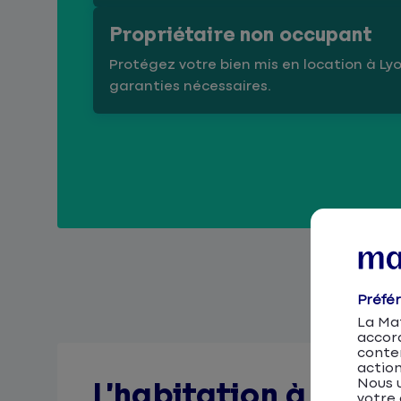
Propriétaire non occupant
Protégez votre bien mis en location à Ly
garanties nécessaires.
Préfé
La Mat
accor
conten
action
Nous u
L’habitation à Lyon
votre 