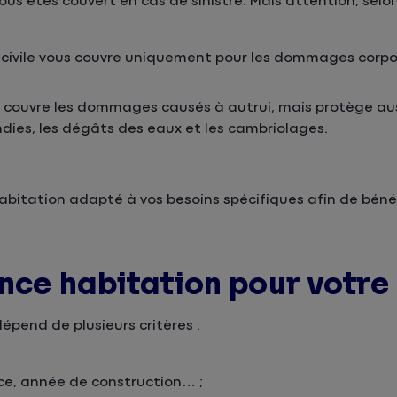
us êtes couvert en cas de sinistre. Mais attention, selon
 civile vous couvre uniquement pour les dommages corpo
) couvre les dommages causés à autrui, mais protège aus
ndies, les dégâts des eaux et les cambriolages.
 habitation adapté à vos besoins spécifiques afin de béné
ance habitation pour votre
épend de plusieurs critères :
ce, année de construction… ;