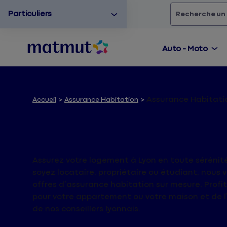
Particuliers
Rechercher
un
Auto - Moto
Assurance Habitati
Accueil
Assurance Habitation
Assurance Habitat
Assurez votre logement à Lyon en toute sérénit
soyez locataire, propriétaire ou étudiant, nou
offres d’assurance habitation sur mesure. Profi
pour votre appartement ou votre maison et de
de nos conseillers lyonnais.