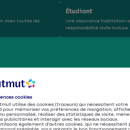
Étudiant
on avec toutes les
Une assurance habitation 
responsabilité civile incluse.
rences cookies
mut utilise des cookies (traceurs) qui nécessitent votre
d pour mémoriser vos préférences de navigation, affiche
u personnalisé, réaliser des statistiques de visite, mene
s publicitaires et interagir avec les réseaux sociaux.
tilisons également d'autres cookies, qui ne nécessitent 
accord préalable, pour garantir le bon fonctionnement d