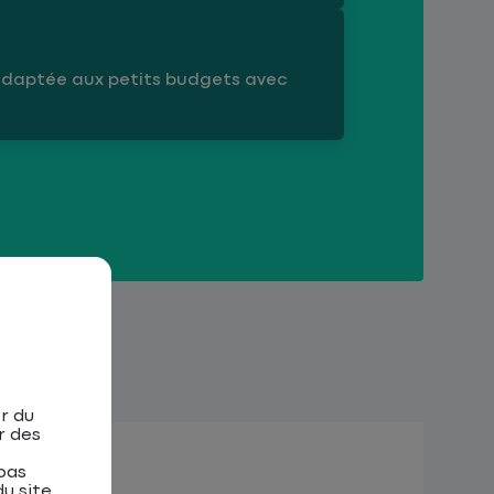
adaptée aux petits budgets avec
r du
r des
pas
u site