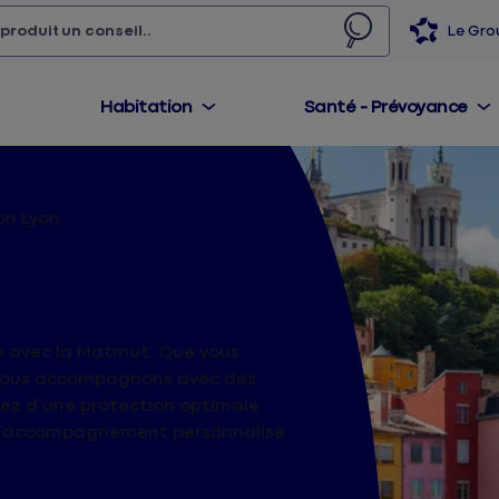
 produit,
un conseil...
Le Gr
Habitation
Santé - Prévoyance
on Lyon
ion Lyon
é avec la Matmut. Que vous
s vous accompagnons avec des
tez d’une protection optimale
 l’accompagnement personnalisé