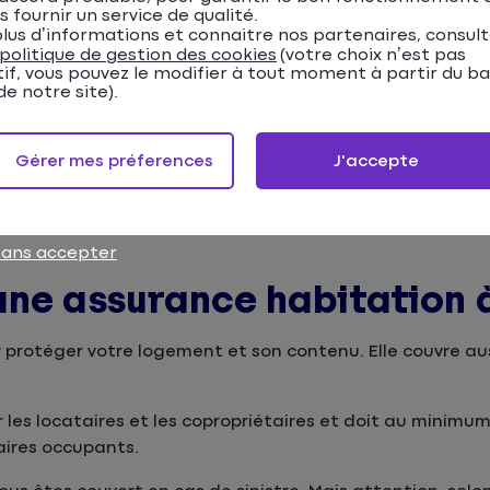
s fournir un service de qualité.
lus d’informations et connaitre nos partenaires, consul
(1)
522 250 habitants
, Lyon fait partie des plus grandes vill
politique de gestion des cookies
(votre choix n’est pas
tif, vous pouvez le modifier à tout moment à partir du b
e notre site).
t diversifié, avec des appartements neufs et anciens en 
lon la localisation et le type de bien, avec des prix géné
Gérer mes préferences
J'accepte
nts arrondissements de Lyon, la Matmut
se tient à vos c
nce habitation.
sans accepter
une assurance habitation à
 protéger votre logement et son contenu. Elle couvre auss
 les locataires et les copropriétaires et doit au minimum
ires occupants.