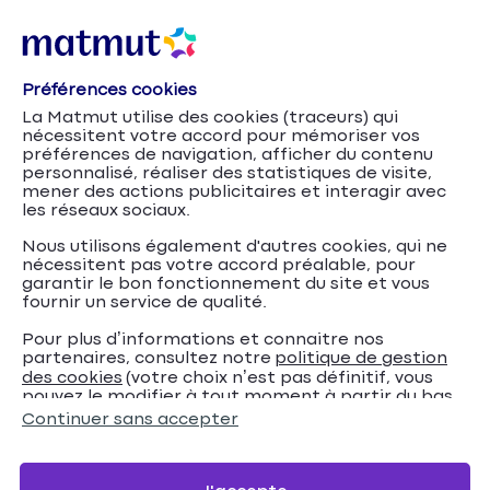
Préférences cookies
Options de l’assurance
Accueil
Assurance Habitation
La Matmut utilise des cookies (traceurs) qui
Habitation Matmut
nécessitent votre accord pour mémoriser vos
préférences de navigation, afficher du contenu
Options de l’assurance
personnalisé, réaliser des statistiques de visite,
mener des actions publicitaires et interagir avec
les réseaux sociaux.
Habitation Matmut
Nous utilisons également d'autres cookies, qui ne
nécessitent pas votre accord préalable, pour
Choisissez les options qui vous conviennent pour
garantir le bon fonctionnement du site et vous
personnaliser votre assurance habitation selon vos
fournir un service de qualité.
besoins !
Pour plus d’informations et connaitre nos
partenaires, consultez notre
politique de gestion
des cookies
(votre choix n’est pas définitif, vous
Devis en ligne
pouvez le modifier à tout moment à partir du bas
de page de notre site).
Continuer sans accepter