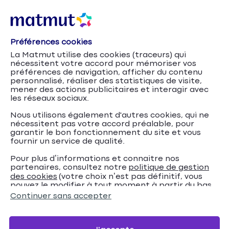
Préférences cookies
Garantie conducteur moto
Accueil
Assurance Moto
La Matmut utilise des cookies (traceurs) qui
nécessitent votre accord pour mémoriser vos
Garantie conducteur
préférences de navigation, afficher du contenu
personnalisé, réaliser des statistiques de visite,
moto
mener des actions publicitaires et interagir avec
les réseaux sociaux.
Parce que la Matmut souhaite proposer la meilleure
Nous utilisons également d'autres cookies, qui ne
nécessitent pas votre accord préalable, pour
protection à moto, la garantie du conducteur
garantir le bon fonctionnement du site et vous
prend en charge les frais en cas de blessures ou de
fournir un service de qualité.
décès.
Pour plus d’informations et connaitre nos
partenaires, consultez notre
politique de gestion
des cookies
(votre choix n’est pas définitif, vous
Devis en ligne
pouvez le modifier à tout moment à partir du bas
de page de notre site).
Continuer sans accepter