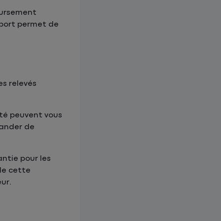
oursement
pport permet de
s relevés
nté peuvent vous
mander de
ntie pour les
 de cette
ur.