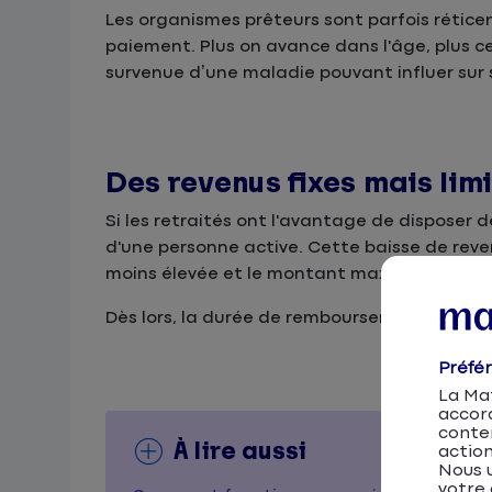
Les organismes prêteurs sont parfois réticen
paiement. Plus on avance dans l'âge, plus c
survenue d’une maladie pouvant influer su
Des revenus fixes mais lim
Si les retraités ont l'avantage de disposer 
d'une personne active. Cette baisse de reve
moins élevée et le montant maximal des men
Dès lors, la durée de remboursement s'étale
Préfé
La Mat
accor
conten
À lire aussi
action
Nous u
votre 