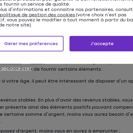
moto ?
s fournir un service de qualité.
lus d’informations et connaitre nos partenaires, consul
politique de gestion des cookies
(votre choix n’est pas
tif, vous pouvez le modifier à tout moment à partir du b
e notre site).
Gérer mes préferences
J'accepte
n crédit quand on est sen
édit auto
ou
moto
pour une personne âgée de plus de 7
sans accepter
ir, à condition de fournir certains éléments.
 à votre âge, il peut être intéressant de disposer d’un a
evenus stables. En plus d’avoir des revenus stables, vou
er présente ainsi des éléments positifs pouvant compense
’une certaine somme d’argent, moins vous aurez besoin d’
.
isposez d'argent, moins vous en aurez à emprunter ;