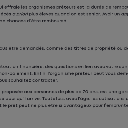
i effraie les organismes prêteurs est la durée de remb
décès
a priori
plus élevés quand on est senior. Avoir un a
s de chances d’être remboursé.
s être demandés, comme des titres de propriété ou de
ituation financière, des questions en lien avec votre sa
e non-paiement. Enfin, l'organisme prêteur peut vous de
vous souhaitez contracter.
t proposée aux personnes de plus de 70 ans, est une gara
 quoi qu'il arrive. Toutefois, avec l'âge, les cotisations
 le prêt peut ne plus être si avantageux pour l’emprunte