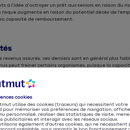
ts à l’idée d’octroyer un prêt aux seniors en raison du r
e risque augmente en raison du potentiel décès de l'emp
r sa capacité de remboursement.
ités
de revenus assurés, ces derniers sont en général plus faib
nus peut freiner certains organismes, puisque la capaci
sualités est limité.
 dans le temps. Les risques de maladie et de décès sont
rences cookies
mut utilise des cookies (traceurs) qui nécessitent votre
d pour mémoriser vos préférences de navigation, affiche
u personnalisé, réaliser des statistiques de visite, mene
s publicitaires et interagir avec les réseaux sociaux.
tilisons également d'autres cookies, qui ne nécessitent 
accord préalable, pour garantir le bon fonctionnement d