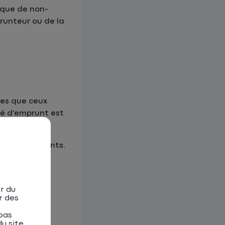
isque de non-
runteur ou de la
les que ceux
té d'emprunt est
 plus importants.
r du
r des
pas
u site