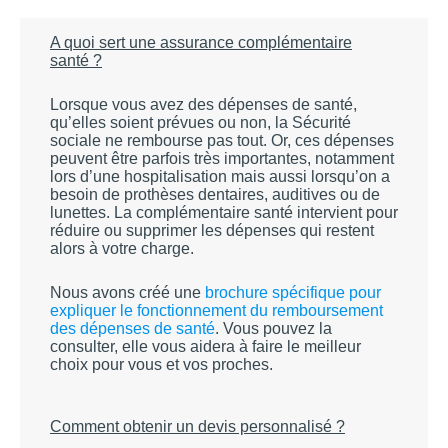
Appuyez
SANTÉ / PRÉVOYANCE
pour
A quoi sert une assurance complémentaire
afficher
santé ?
MUTUELLE SANTÉ
les
sous-
catégories
PRÉVOYANCE
Lorsque vous avez des dépenses de santé,
qu’elles soient prévues ou non, la Sécurité
sociale ne rembourse pas tout. Or, ces dépenses
ACCIDENTS DE LA VIE
peuvent être parfois très importantes, notamment
Appuyez
lors d’une hospitalisation mais aussi lorsqu’on a
VÉHICULE
pour
besoin de prothèses dentaires, auditives ou de
afficher
lunettes. La complémentaire santé intervient pour
AUTO
HABITATION
les
réduire ou supprimer les dépenses qui restent
sous-
alors à votre charge.
Appuyez
catégories
MOTO
ÉPARGNE / CRÉDIT
pour
afficher
Nous avons créé une
brochure spécifique pour
TROTTINETTE, VÉLO,...
ÉPARGNE
SCOLAIRE
les
expliquer le fonctionnement du remboursement
sous-
des dépenses de santé
. Vous pouvez la
catégories
CRÉDIT
LOISIRS
consulter, elle vous aidera à faire le meilleur
choix pour vous et vos proches.
ACTIVITÉ PROFESSIONNELLE
Appuyez
CONTRAT / DEVIS
Comment obtenir un devis personnalisé ?
pour
afficher