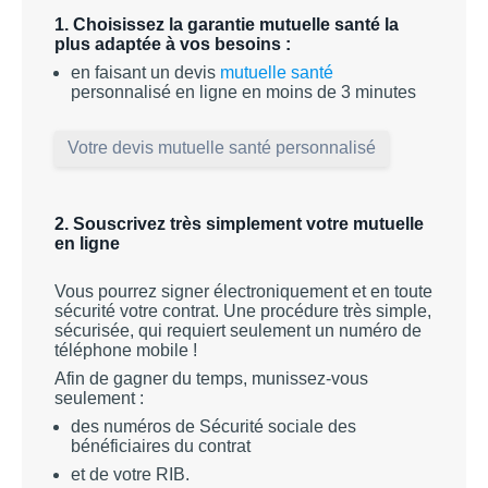
Appuyez
CONTRAT
SINISTRE / ASSISTANCE
les
pour
1. Choisissez la garantie mutuelle santé la
sous-
afficher
plus adaptée à vos besoins :
Appuyez
catégories
ATTESTATIONS
AUTO/MOTO/AUTRES VÉHICULES
CONTACT / LA MATMUT
les
pour
en faisant un devis
mutuelle santé
sous-
afficher
personnalisé en ligne en moins de 3 minutes
catégories
COTISATIONS
HABITATION
CONTACTEZ-NOUS
les
sous-
catégories
DEVIS
SCOLAIRE
LA MATMUT
Votre devis mutuelle santé personnalisé
CHASSE
2. Souscrivez très simplement votre mutuelle
SANTÉ
en ligne
Vous pourrez signer électroniquement et en toute
sécurité votre contrat. Une procédure très simple,
sécurisée, qui requiert seulement un numéro de
téléphone mobile !
Afin de gagner du temps, munissez-vous
seulement :
des numéros de Sécurité sociale des
bénéficiaires du contrat
et de votre RIB.