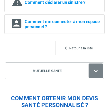
la
Comment déclarer un sinistre ?
sélection.
Comment me connecter à mon espace
personnel ?
Retour à la liste
MUTUELLE SANTÉ
QUESTIONS FRÉQUENTES
ESPACE PERSONNEL
COMMENT OBTENIR MON DEVIS
SANTÉ PERSONNALISÉ ?
PROTECTION JURIDIQUE