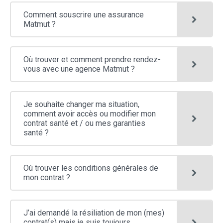
sous-
afficher
Comment souscrire une assurance
catégories
PRÉVOYANCE
AUTO
HABITATION
les
Matmut ?
sous-
Appuyez
catégories
ACCIDENTS DE LA VIE
MOTO
ÉPARGNE / CRÉDIT
pour
afficher
TROTTINETTE, VÉLO,...
ÉPARGNE
SCOLAIRE
les
Où trouver et comment prendre rendez-
sous-
vous avec une agence Matmut ?
catégories
CRÉDIT
LOISIRS
ACTIVITÉ PROFESSIONNELLE
Je souhaite changer ma situation,
Appuyez
comment avoir accès ou modifier mon
CONTRAT / DEVIS
pour
contrat santé et / ou mes garanties
afficher
santé ?
CONTRAT
les
sous-
catégories
ATTESTATIONS
Où trouver les conditions générales de
COTISATIONS
mon contrat ?
DEVIS
Appuyez
J’ai demandé la résiliation de mon (mes)
SINISTRE / ASSISTANCE
pour
contrat(s) mais je suis toujours