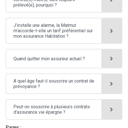
afficher
Appuyez
prélevé(e), pourquoi ?
AUTO/MOTO/AUTRES VÉHICULES
CONTACT / LA MATMUT
les
pour
sous-
afficher
catégories
HABITATION
CONTACTEZ-NOUS
les
sous-
J’installe une alarme, la Matmut
catégories
m’accorde-t-elle un tarif préférentiel sur
SCOLAIRE
LA MATMUT
mon assurance Habitation ?
CHASSE
SANTÉ
Quand quitter mon assureur actuel ?
A quel âge faut-il souscrire un contrat de
prévoyance ?
Peut-on souscrire à plusieurs contrats
d'assurance vie épargne ?
Pages :