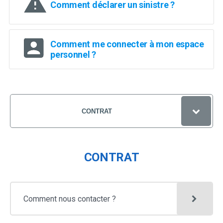
la
Comment déclarer un sinistre ?
sélection.
Comment me connecter à mon espace
personnel ?
CONTRAT
QUESTIONS FRÉQUENTES
CONTRAT
ESPACE PERSONNEL
PROTECTION JURIDIQUE
Appuyez
Comment nous contacter ?
SANTÉ / PRÉVOYANCE
pour
afficher
Appuyez
MUTUELLE SANTÉ
VÉHICULE
les
pour