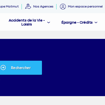
oupe Matmut
Nos Agences
Mon espace personnel
Accidents de la Vie -
Épargne - Crédits
Loisirs
ue
rs
rche,