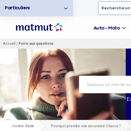
Particuliers
Rechercher
un
Auto - Moto
Accueil
/
Foire aux questions
Vous
allez
être
redirigé
vers
la
description
détaillée
de
la
E
question.
Centre d'aide
Pourquoi prendre une assurance Chasse ?