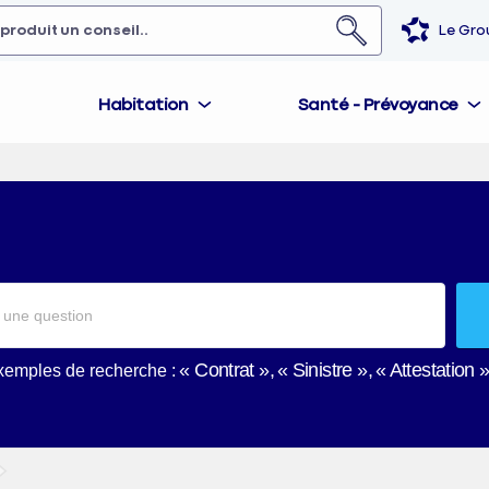
 produit,
un conseil...
Le Gr
Habitation
Santé - Prévoyance
Lorsq
l'on
saisit
des
Contrat
Sinistre
Attestation
valeu
xemples de recherche :
dans
la
barre
de
reche
des