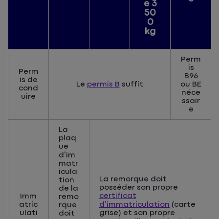
e 3
50
0
kg
Perm
is
Perm
B96
is de
Le
permis B
suffit
ou BE
cond
néce
uire
ssair
e
La
plaq
ue
d’im
matr
icula
La remorque doit
tion
posséder son propre
de la
certificat
Imm
remo
atric
d’immatriculation
(carte
rque
ulati
grise) et son propre
doit