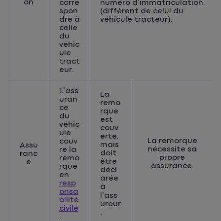
on
corre
numéro d’immatriculation
spon
(différent de celui du
dre à
véhicule tracteur).
celle
du
véhic
ule
tract
eur.
L’ass
La
uran
remo
ce
rque
du
est
véhic
couv
ule
erte,
La remorque
couv
mais
Assu
nécessite sa
re la
doit
ranc
propre
remo
être
e
assurance.
rque
décl
en
arée
resp
à
onsa
l’ass
bilité
ureur
civile
.
.