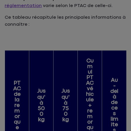
réglementation
varie selon le PTAC de celle-ci.
Ce tableau récapitule les principales informations à
connaître :
Cu
m
ul
PT
Au
PT
AC
-
AC
vé
Jus
Jus
del
de
hic
à
qu’
qu’
la
ule
de
à
à
re
+
ce
50
75
m
re
s
0
0
or
m
lim
kg
kg
qu
or
ite
e
qu
s