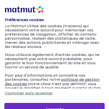
Préférences cookies
La Matmut utilise des cookies (traceurs) qui
nécessitent votre accord pour mémoriser vos
préférences de navigation, afficher du contenu
personnalisé, réaliser des statistiques de visite,
mener des actions publicitaires et interagir avec
les réseaux sociaux.
Nous utilisons également d'autres cookies, qui ne
nécessitent pas votre accord préalable, pour
garantir le bon fonctionnement du site et vous
fournir un service de qualité.
Pour plus d’informations et connaitre nos
partenaires, consultez notre
politique de gestion
Comment choisir sa
Accueil
Assurance Auto
Conseils
des cookies
(votre choix n’est pas définitif, vous
pouvez le modifier à tout moment à partir du bas
remorque ?
de page de notre site).
Continuer sans accepter
Comment choisir sa