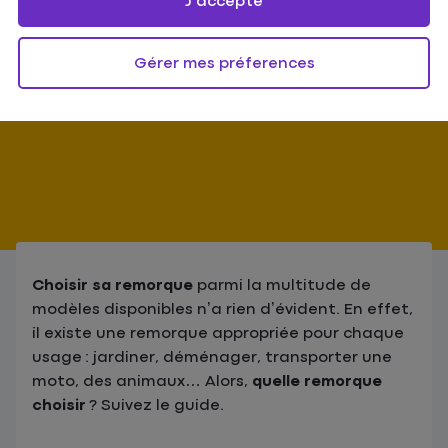
remorque ?
J'accepte
5
min
Gérer mes préferences
Publié en
mars 2025
Choisir sa remorque
parmi la multitude de
modèles disponibles n’a rien d’évident. En effet,
il existe une remorque appropriée pour chaque
usage : jardiner, déménager, transporter une
moto, des animaux… Alors,
quelle remorque
choisir
? Suivez le guide.