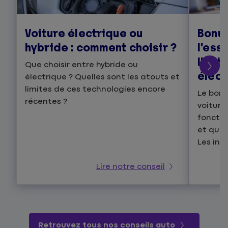
Voiture électrique ou
Bonus
hybride : comment choisir ?
l’ess
l’ach
Que choisir entre hybride ou
élect
électrique ? Quelles sont les atouts et
limites de ces technologies encore
Le bonu
récentes ?
voiture
fonctio
et quel
Les info
Lire notre conseil
Retrouvez tous nos conseils auto