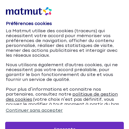
Préférences cookies
La Matmut utilise des cookies (traceurs) qui
nécessitent votre accord pour mémoriser vos
préférences de navigation, afficher du contenu
personnalisé, réaliser des statistiques de visite,
mener des actions publicitaires et interagir avec
les réseaux sociaux.
Nous utilisons également d'autres cookies, qui ne
nécessitent pas votre accord préalable, pour
garantir le bon fonctionnement du site et vous
fournir un service de qualité.
Pour plus d’informations et connaitre nos
partenaires, consultez notre
politique de gestion
Conduire une
Accueil
Assurance Auto
Conseils
des cookies
(votre choix n’est pas définitif, vous
pouvez le modifier à tout moment à partir du bas
voiture électrique ou hybride : nos conseils
de page de notre site).
Continuer sans accepter
Conduire une voiture