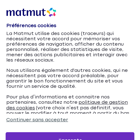
Préférences cookies
La Matmut utilise des cookies (traceurs) qui
nécessitent votre accord pour mémoriser vos
préférences de navigation, afficher du contenu
personnalisé, réaliser des statistiques de visite,
mener des actions publicitaires et interagir avec
les réseaux sociaux.
Nous utilisons également d'autres cookies, qui ne
nécessitent pas votre accord préalable, pour
garantir le bon fonctionnement du site et vous
fournir un service de qualité.
Pour plus d’informations et connaitre nos
partenaires, consultez notre
politique de gestion
Assurance emprunteur :
Accueil
Crédits
Conseils
des cookies
(votre choix n’est pas définitif, vous
pouvez le modifier à tout moment à partir du bas
comment choisir entre capital restant dû ou capital
de page de notre site).
Continuer sans accepter
initial ?
Assurance emprunteur :