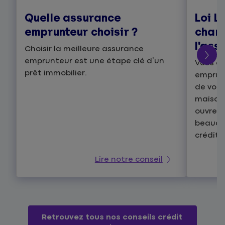
Quelle assurance
Loi L
emprunteur choisir ?
chan
l'ass
Choisir la meilleure assurance
emprunteur est une étape clé d’un
Vous av
prêt immobilier.
emprunt
de vot
maison.
ouvre 
beaucou
crédit 
Lire notre conseil
Retrouvez tous nos conseils crédit