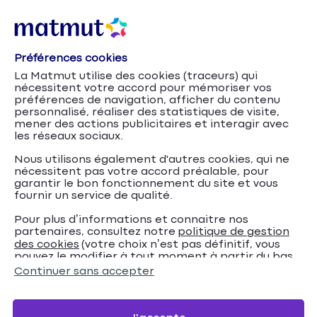
Préférences cookies
La Matmut utilise des cookies (traceurs) qui
nécessitent votre accord pour mémoriser vos
préférences de navigation, afficher du contenu
personnalisé, réaliser des statistiques de visite,
mener des actions publicitaires et interagir avec
les réseaux sociaux.
Nous utilisons également d'autres cookies, qui ne
nécessitent pas votre accord préalable, pour
garantir le bon fonctionnement du site et vous
fournir un service de qualité.
Pour plus d’informations et connaitre nos
partenaires, consultez notre
politique de gestion
Quelle assurance
Accueil
Crédits
Conseils
des cookies
(votre choix n’est pas définitif, vous
pouvez le modifier à tout moment à partir du bas
emprunteur choisir ?
de page de notre site).
Continuer sans accepter
Quelle assurance