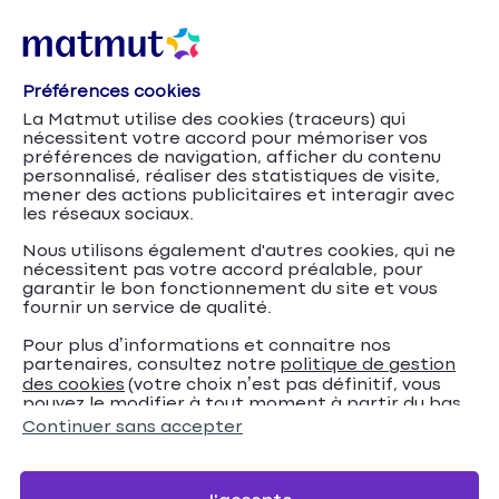
Préférences cookies
Le guide de la LLD
Accueil
Crédits
La Matmut utilise des cookies (traceurs) qui
nécessitent votre accord pour mémoriser vos
Le guide de la LLD
préférences de navigation, afficher du contenu
personnalisé, réaliser des statistiques de visite,
mener des actions publicitaires et interagir avec
Focus sur les caractéristiques de la Location
les réseaux sociaux.
Longue Durée.
Nous utilisons également d'autres cookies, qui ne
nécessitent pas votre accord préalable, pour
garantir le bon fonctionnement du site et vous
Consultez nos offres
fournir un service de qualité.
Pour plus d’informations et connaitre nos
partenaires, consultez notre
politique de gestion
des cookies
(votre choix n’est pas définitif, vous
pouvez le modifier à tout moment à partir du bas
Nous contacter
de page de notre site).
Continuer sans accepter