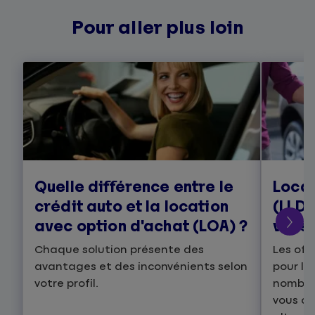
Pour aller plus loin
Quelle différence entre le
Loca
crédit auto et la location
(LLD)
avec option d'achat (LOA) ?
vous 
Chaque solution présente des
Les off
avantages et des inconvénients selon
pour le
votre profil.
nombre
vous de