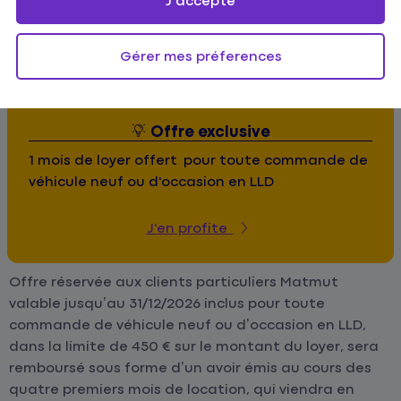
J'accepte
Gérer mes préferences
Offre exclusive
1 mois de loyer offert pour toute commande de
véhicule neuf ou d'occasion en LLD
J'en profite
Offre réservée aux clients particuliers Matmut
valable jusqu’au 31/12/2026 inclus pour toute
commande de véhicule neuf ou d’occasion en LLD,
dans la limite de 450 € sur le montant du loyer, sera
remboursé sous forme d’un avoir émis au cours des
quatre premiers mois de location, qui viendra en