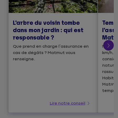
L'arbre du voisin tombe
Tempê
dans mon jardin : qui est
l’ass
responsable ?
Matm
Que prend en charge l’assurance en
Malgré
cas de dégâts ? Matmut vous
km/h, u
renseigne.
consid
naturel
rassuré
Habitat
Matmut
tempêt
Lire notre conseil