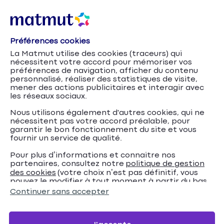
Préférences cookies
La Matmut utilise des cookies (traceurs) qui
nécessitent votre accord pour mémoriser vos
préférences de navigation, afficher du contenu
personnalisé, réaliser des statistiques de visite,
mener des actions publicitaires et interagir avec
les réseaux sociaux.
Nous utilisons également d'autres cookies, qui ne
nécessitent pas votre accord préalable, pour
garantir le bon fonctionnement du site et vous
fournir un service de qualité.
Pour plus d’informations et connaitre nos
partenaires, consultez notre
politique de gestion
Chute d'arbre
Accueil
Assurance Habitation
Conseils
des cookies
(votre choix n’est pas définitif, vous
pouvez le modifier à tout moment à partir du bas
de mon jardin : quelles conséquences ?
de page de notre site).
Continuer sans accepter
Chute d'arbre de mon