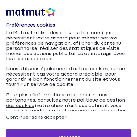
Préférences cookies
La Matmut utilise des cookies (traceurs) qui
nécessitent votre accord pour mémoriser vos
préférences de navigation, afficher du contenu
personnalisé, réaliser des statistiques de visite,
mener des actions publicitaires et interagir avec
les réseaux sociaux.
Nous utilisons également d'autres cookies, qui ne
nécessitent pas votre accord préalable, pour
garantir le bon fonctionnement du site et vous
fournir un service de qualité.
Pour plus d’informations et connaitre nos
partenaires, consultez notre
politique de gestion
Comment
Accueil
Assurance Habitation
Conseils
des cookies
(votre choix n’est pas définitif, vous
pouvez le modifier à tout moment à partir du bas
gérer les pannes d'électroménager en location
de page de notre site).
Continuer sans accepter
meublée ?
Comment gérer les