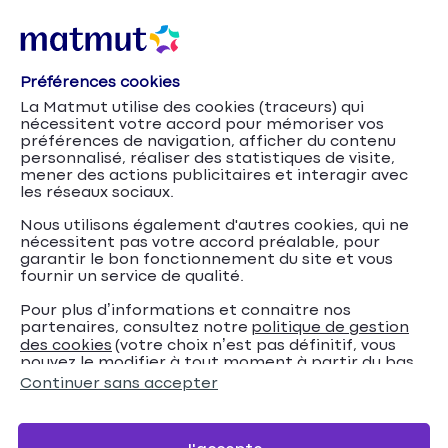
Préférences cookies
La Matmut utilise des cookies (traceurs) qui
nécessitent votre accord pour mémoriser vos
préférences de navigation, afficher du contenu
personnalisé, réaliser des statistiques de visite,
mener des actions publicitaires et interagir avec
les réseaux sociaux.
Nous utilisons également d'autres cookies, qui ne
nécessitent pas votre accord préalable, pour
garantir le bon fonctionnement du site et vous
fournir un service de qualité.
Pour plus d’informations et connaitre nos
partenaires, consultez notre
politique de gestion
Entre le
Accueil
Assurance Habitation
Conseils
des cookies
(votre choix n’est pas définitif, vous
pouvez le modifier à tout moment à partir du bas
locataire et le bailleur, qui doit payer l'assurance
de page de notre site).
Continuer sans accepter
habitation ?
Entre le locataire et le