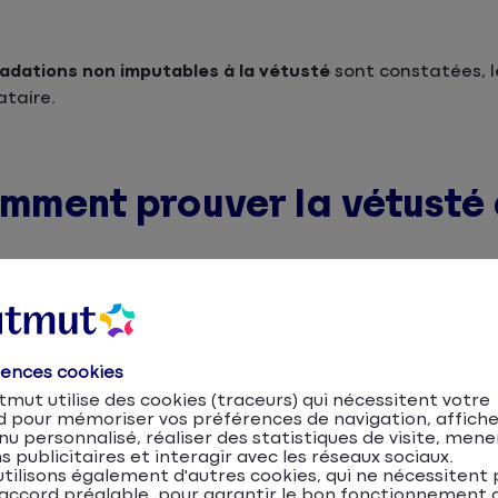
adations non imputables à la vétusté
sont constatées, l
ataire.
comment prouver la vétusté 
 en charge des travaux, il est conseillé d’établir une
grille
la signature du bail.
rences cookies
mut utilise des cookies (traceurs) qui nécessitent votre
d pour mémoriser vos préférences de navigation, affiche
vétusté ?
u personnalisé, réaliser des statistiques de visite, mene
s publicitaires et interagir avec les réseaux sociaux.
chaque élément de l’appartement et qui précise, pour ch
tilisons également d'autres cookies, qui ne nécessitent 
accord préalable, pour garantir le bon fonctionnement d