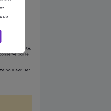
tez
n et celle
ormale ou la
as de
i a rédigé le
rille de vétusté
,
conservé par le
sté pour évaluer