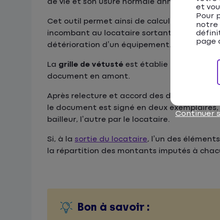
de vie et son usure normale annuelle sous l
et vou
Pour p
Cet outil permet ainsi de calculer la part de
notre
incombant au locataire sortant. Il s’avère s
défini
page d
détérioration d’un équipement.
La
grille de vétusté
est établie lors de la si
document en amont.
Après relecture et accord des deux parties 
le document est signé en deux exemplaires, 
Continuer 
bailleur, l’autre par le locataire.
Si, à la
sortie du locataire
, l’un des éléments
la répartition des montants imputés à chac
Bon à savoir :