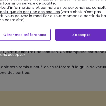
a forme d’un pourcentage.
s fournir un service de qualité.
lus d’informations et connaitre nos partenaires, consul
s frais de remise en état revenant au propriétaire du bie
politique de gestion des cookies
(votre choix n’est pas
urtout utile quand le propriétaire constate une usure an
tif, vous pouvez le modifier à tout moment à partir du b
e notre site).
gnature du bail, souvent sur proposition du propriétaire qu
Gérer mes préferences
J'accepte
sur l’ensemble des éléments du logement listés dans la
g
et joint au contrat de location. Un exemplaire est donc 
sans accepter
 doit être remis à neuf, on se référera à la grille de vétu
une des parties.