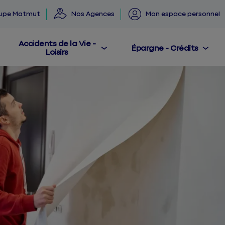
oupe Matmut
Nos Agences
Mon espace personnel
Accidents de la Vie -
Épargne - Crédits
Loisirs