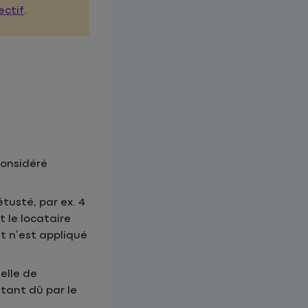
ectif
.
considéré
tusté, par ex. 4
t le locataire
t n’est appliqué
elle de
tant dû par le