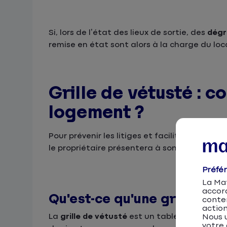
Si, lors de l’état des lieux de sortie, des
dégr
remise en état sont alors à la charge du loc
Grille de vétusté : 
logement ?
Pour prévenir les litiges et faciliter la prise
le propriétaire présentera à son locataire à 
Préfé
La Mat
accor
Qu'est-ce qu'une grille de 
conten
action
La
grille de vétusté
est un tableau listant 
Nous u
votre 