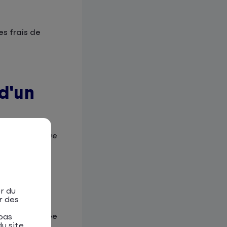
es frais de
d'un
 de vétusté
que
r du
r des
acun, sa durée
pas
u site