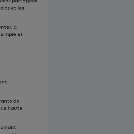
x voies partagées
élos et les
nter, à
 simple et
ent
rants de
t de haute
mbinant