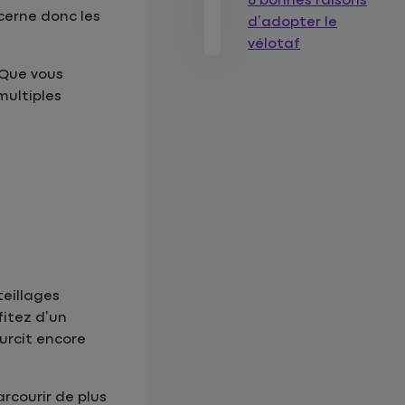
6 bonnes raisons
cerne donc les
d’adopter le
vélotaf
 Que vous
multiples
teillages
fitez d’un
ourcit encore
arcourir de plus