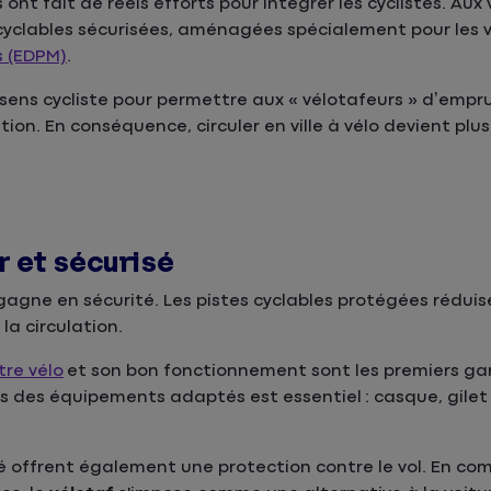
 ont fait de réels efforts pour intégrer les cyclistes. Au
 cyclables sécurisées, aménagées spécialement pour les v
s (EDPM)
.
sens cycliste pour permettre aux « vélotafeurs » d’empru
tion. En conséquence, circuler en ville à vélo devient plus
r et sécurisé
agne en sécurité. Les pistes cyclables protégées réduis
la circulation.
tre vélo
et son bon fonctionnement sont les premiers ga
dans des équipements adaptés est essentiel : casque, gile
é offrent également une protection contre le vol. En co