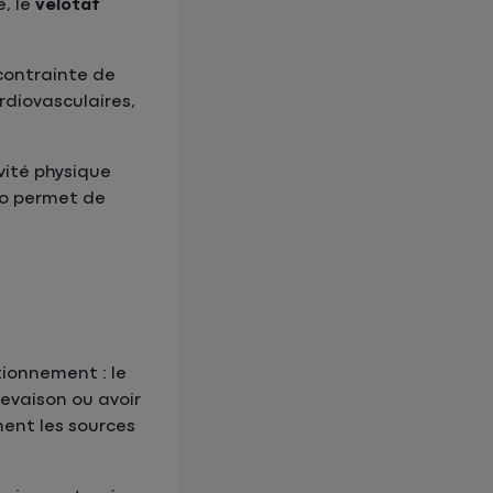
, le
vélotaf
contrainte de
rdiovasculaires,
ivité physique
élo permet de
tionnement : le
evaison ou avoir
ment les sources