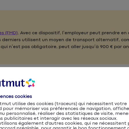
es (FMD)
. Avec ce dispositif, l’employeur peut prendre en
es derniers utilisent un moyen de transport alternatif, co
qui n’est pas obligatoire, peut aller jusqu’à 900 € par an
logique
rences cookies
les matériaux nécessaires à sa fabrication, le vélo n’est
mut utilise des cookies (traceurs) qui nécessitent votre
les autres modes de transport, puisque la seule énergie n
d pour mémoriser vos préférences de navigation, affiche
s mollets.
u personnalisé, réaliser des statistiques de visite, mene
s publicitaires et interagir avec les réseaux sociaux.
tilisons également d'autres cookies, qui ne nécessitent 
élo ne nécessite ni carburant ni alimentation. Il ne co
accord préalable, pour garantir le bon fonctionnement d