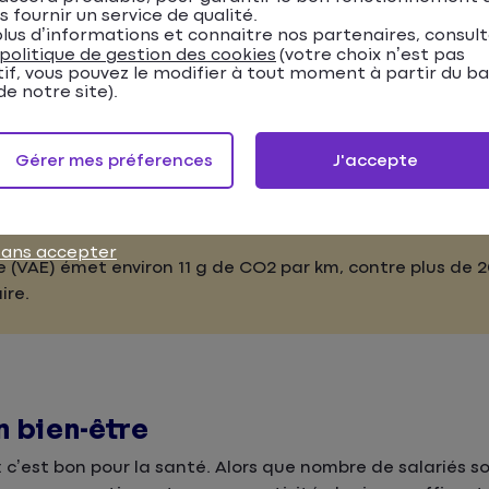
O2 et ne requiert aucune recharge électrique. Même si v
s fournir un service de qualité.
lus d’informations et connaitre nos partenaires, consul
 empreinte carbone demeure excellente.
politique de gestion des cookies
(votre choix n’est pas
tif, vous pouvez le modifier à tout moment à partir du b
vélo plutôt qu’en voiture contribue à diminuer la polluti
e notre site).
Gérer mes préferences
J'accepte
sans accepter
e (VAE) émet environ 11 g de CO2 par km, contre plus de 
ire.
n bien-être
: c’est bon pour la santé. Alors que nombre de salariés s