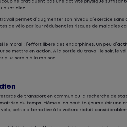
coup ne pratiquent pas une activité physique suffisante
u quotidien.
-travail permet d’augmenter son niveau d’exercice sans 
es de vélo par jour réduisent les risques de maladies ca
i le moral : l’effort libère des endorphines. Un peu d’act
ur se mettre en action. À la sortie du travail le soir, le v
r plus serein à la maison.
idien
es retards de transport en commun ou la recherche de sta
maîtrise du temps. Même si on peut toujours subir une cr
vélo, cette alternative à la voiture réduit considérable