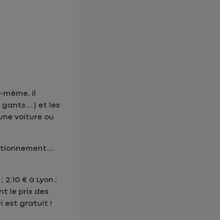
-même, il
 gants…) et les
une voiture ou
stationnement…
2,10 € à Lyon ;
t le prix des
ui est gratuit !