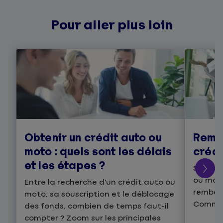
Pour aller plus loin
Obtenir un crédit auto ou
Remb
moto : quels sont les délais
crédi
et les étapes ?
Si vous
ou moto
Entre la recherche d'un crédit auto ou
rembour
moto, sa souscription et le déblocage
Commen
des fonds, combien de temps faut-il
compter ? Zoom sur les principales