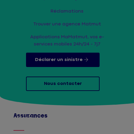
Réclamations
Trouver une agence Matmut
Applications MaMatmut, vos e-
services mobiles 24h/24 - 7j7
Déclarer un sinistre
Nous contacter
Assurances
Afficher