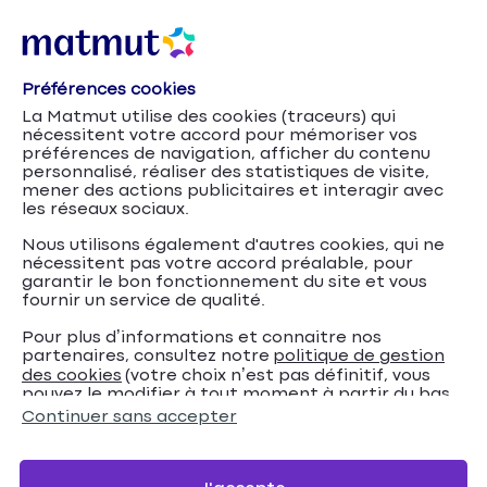
Préférences cookies
Crédit auto jeune conducteur
Accueil
Crédits
La Matmut utilise des cookies (traceurs) qui
nécessitent votre accord pour mémoriser vos
Crédit auto jeune
préférences de navigation, afficher du contenu
personnalisé, réaliser des statistiques de visite,
conducteur
mener des actions publicitaires et interagir avec
les réseaux sociaux.
Vous recherchez un crédit auto jeune conducteur
Nous utilisons également d'autres cookies, qui ne
nécessitent pas votre accord préalable, pour
pour financer votre première voiture ? Découvrez le
garantir le bon fonctionnement du site et vous
crédit Auto Matmut pour les Jeunes : simulation et
fournir un service de qualité.
souscription en ligne.
Pour plus d’informations et connaitre nos
partenaires, consultez notre
politique de gestion
des cookies
(votre choix n’est pas définitif, vous
Simulation crédit auto
pouvez le modifier à tout moment à partir du bas
de page de notre site).
Continuer sans accepter