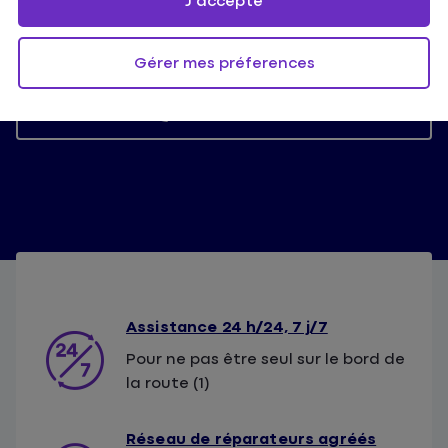
J'accepte
Devis en ligne
Gérer mes préferences
Nous contacter
Assistance 24 h/24, 7 j/7
Pour ne pas être seul sur le bord de
la route (1)
Réseau de réparateurs agréés