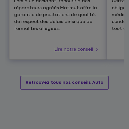
Lors d’un accident, recourir à des
Certain
réparateurs agréés Matmut offre la
obligat
garantie de prestations de qualité,
médical
de respect des délais ainsi que de
conduir
formalités allégées.
tout ce 
Lire notre conseil
Retrouvez tous nos conseils Auto