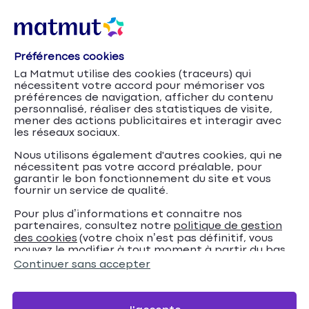
Préférences cookies
Profil : sénior
Accueil
Assurance Auto
La Matmut utilise des cookies (traceurs) qui
nécessitent votre accord pour mémoriser vos
Assurance auto sénior :
préférences de navigation, afficher du contenu
personnalisé, réaliser des statistiques de visite,
les garanties et
mener des actions publicitaires et interagir avec
les réseaux sociaux.
avantages Matmut
Nous utilisons également d'autres cookies, qui ne
nécessitent pas votre accord préalable, pour
À la retraite comme à tous les âges de la vie,
garantir le bon fonctionnement du site et vous
fournir un service de qualité.
utiliser un véhicule permet de conserver son
autonomie, de poursuivre une petite activité
Pour plus d’informations et connaitre nos
partenaires, consultez notre
politique de gestion
professionnelle et ses activités ou de visiter ses
des cookies
(votre choix n’est pas définitif, vous
proches. Découvrez comment choisir et souscrire
pouvez le modifier à tout moment à partir du bas
l’assurance auto sénior qui correspond à vos
de page de notre site).
Continuer sans accepter
besoins.