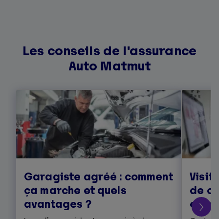
Les conseils de l'assurance
Auto Matmut
Garagiste agréé : comment
Visit
ça marche et quels
de co
avantages ?
comm