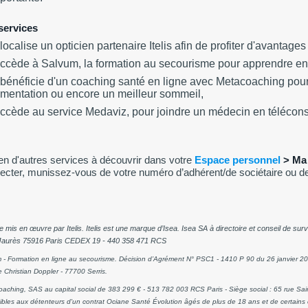
services
 localise un opticien partenaire Itelis afin de profiter d'avantages 
accède à Salvum, la formation au secourisme pour apprendre en 
 bénéficie d'un coaching santé en ligne avec Metacoaching pou
imentation ou encore un meilleur sommeil,
accède au service Medaviz, pour joindre un médecin en télécons
ien d'autres services à découvrir dans votre
Espace personnel
> Ma 
ecter, munissez-vous de votre numéro d’adhérent/de sociétaire ou de
e mis en œuvre par Itelis. Itelis est une marque d’Isea. Isea SA à directoire et conseil de su
Jaurès 75916 Paris CEDEX 19 - 440 358 471 RCS
 - Formation en ligne au secourisme. Décision d’Agrément N° PSC1 - 1410 P 90 du 26 janvier 201
 Christian Doppler - 77700 Serris.
aching, SAS au capital social de 383 299 € - 513 782 003 RCS Paris - Siège social : 65 rue Sa
ibles aux détenteurs d'un contrat Ociane Santé Évolution âgés de plus de 18 ans et de certains co