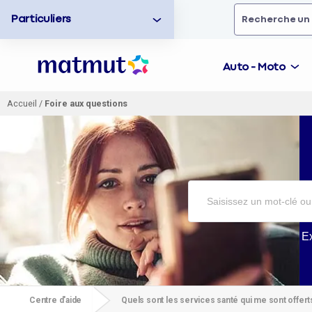
Particuliers
Rechercher
un
Auto - Moto
Accueil
/
Foire aux questions
Vous
allez
être
redirigé
vers
la
description
détaillée
de
la
E
question.
Centre d'aide
Quels sont les services santé qui me sont offer