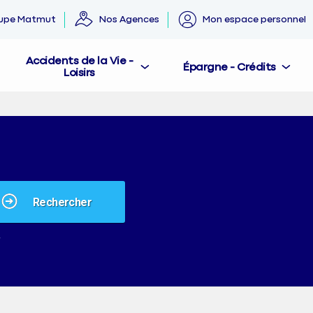
oupe Matmut
Nos Agences
Mon espace personnel
Accidents de la Vie -
Épargne - Crédits
Loisirs
ue
rs
rche,