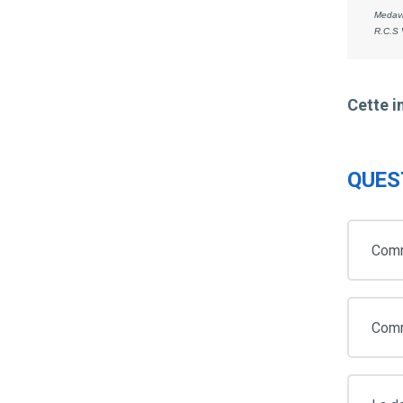
Medavi
R.C.S 
Cette i
QUES
Comm
Comm