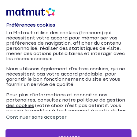
Préférences cookies
La Matmut utilise des cookies (traceurs) qui
nécessitent votre accord pour mémoriser vos
préférences de navigation, afficher du contenu
Accueil
Mutuelle santé
Les conseils santé de la Mutuelle
personnalisé, réaliser des statistiques de visite,
Conseils
Ociane Matmut
mener des actions publicitaires et interagir avec
les réseaux sociaux.
Nous utilisons également d'autres cookies, qui ne
Grossesse et maternité
nécessitent pas votre accord préalable, pour
garantir le bon fonctionnement du site et vous
fournir un service de qualité.
: nos conseils pour vous
Pour plus d’informations et connaitre nos
et votre bébé
partenaires, consultez notre
politique de gestion
des cookies
(votre choix n’est pas définitif, vous
pouvez le modifier à tout moment à partir du bas
de page de notre site).
Continuer sans accepter