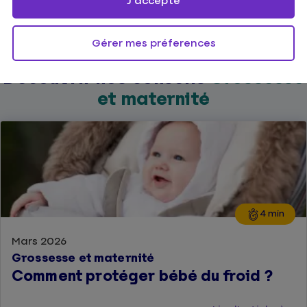
J'accepte
Gérer mes préferences
Découvrir nos conseils
Grossesse
et maternité
4 min
Mars 2026
Grossesse et maternité
Comment protéger bébé du froid ?