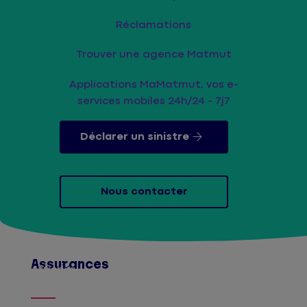
Réclamations
Trouver une agence Matmut
Applications MaMatmut, vos e-
services mobiles 24h/24 - 7j7
Déclarer un sinistre
Nous contacter
Assurances
Afficher