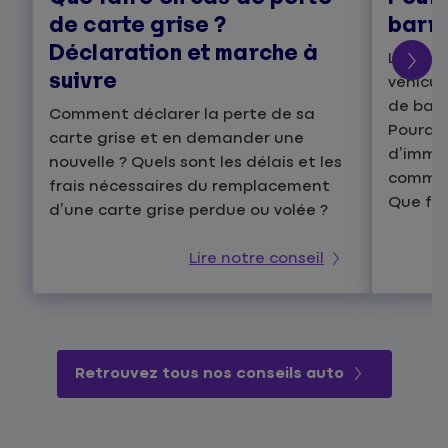
de carte grise ?
barre
Déclaration et marche à
Lors de
suivre
véhicul
de barr
Comment déclarer la perte de sa
Pourquo
carte grise et en demander une
d’immat
nouvelle ? Quels sont les délais et les
commen
frais nécessaires du remplacement
Que fai
d’une carte grise perdue ou volée ?
Lire notre conseil
Retrouvez tous nos conseils auto