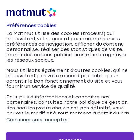
Préférences cookies
La Matmut utilise des cookies (traceurs) qui
nécessitent votre accord pour mémoriser vos
préférences de navigation, afficher du contenu
personnalisé, réaliser des statistiques de visite,
mener des actions publicitaires et interagir avec
les réseaux sociaux.
Nous utilisons également d'autres cookies, qui ne
nécessitent pas votre accord préalable, pour
garantir le bon fonctionnement du site et vous
fournir un service de qualité.
Pour plus d’informations et connaitre nos
partenaires, consultez notre
politique de gestion
Comment changer
Accueil
Assurance Auto
Conseils
des cookies
(votre choix n’est pas définitif, vous
pouvez le modifier à tout moment à partir du bas
l’adresse sur une carte grise et à quel moment ?
de page de notre site).
Continuer sans accepter
Comment changer