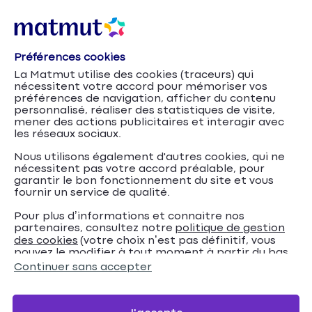
Préférences cookies
La Matmut utilise des cookies (traceurs) qui
nécessitent votre accord pour mémoriser vos
préférences de navigation, afficher du contenu
personnalisé, réaliser des statistiques de visite,
mener des actions publicitaires et interagir avec
les réseaux sociaux.
Nous utilisons également d'autres cookies, qui ne
nécessitent pas votre accord préalable, pour
garantir le bon fonctionnement du site et vous
fournir un service de qualité.
Pour plus d’informations et connaitre nos
partenaires, consultez notre
politique de gestion
Combien coûte une
Accueil
Assurance Auto
Conseils
des cookies
(votre choix n’est pas définitif, vous
pouvez le modifier à tout moment à partir du bas
carte grise ?
de page de notre site).
Continuer sans accepter
Combien coûte une