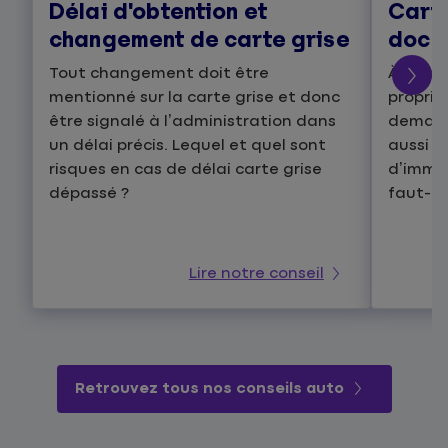
Délai d'obtention et
Carte
changement de carte grise
docum
Tout changement doit être
À chaq
mentionné sur la carte grise et donc
proprié
être signalé à l’administration dans
demande
un délai précis. Lequel et quel sont
aussi a
risques en cas de délai carte grise
d’imma
dépassé ?
faut-il
Lire notre conseil
Retrouvez tous nos conseils auto