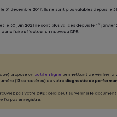
t le 31 décembre 2017
. Ils ne sont plus valables depuis le
er
et le 30 juin 2021
ne sont plus valides depuis le 1
janvier 
t donc faire effectuer un nouveau DPE.
ique) propose un
outil en ligne
permettant de vérifier la 
e numéro (13 caractères) de votre
diagnostic de performa
trouviez pas votre
DPE
: cela peut survenir si le document
e l’a pas enregistré.