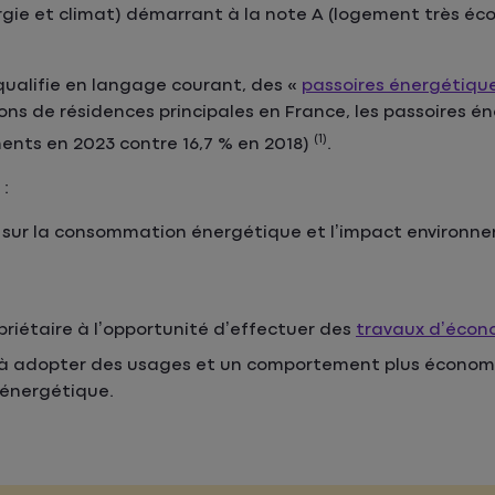
rgie et climat) démarrant à la note A (logement très é
qualifie en langage courant, des «
passoires énergétiqu
lions de résidences principales en France, les passoires 
(1)
ements en 2023 contre 16,7 % en 2018)
.
 :
re sur la consommation énergétique et l’impact environn
priétaire à l’opportunité d’effectuer des
travaux d’écon
ire à adopter des usages et un comportement plus économ
énergétique.