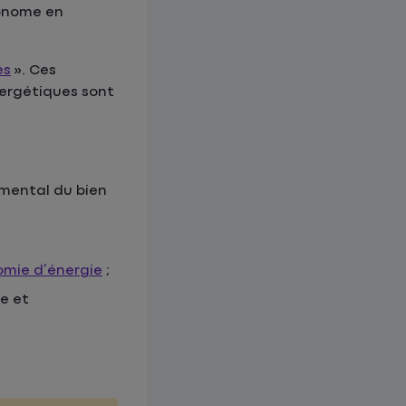
conome en
es
». Ces
énergétiques sont
emental du bien
omie d’énergie
;
e et