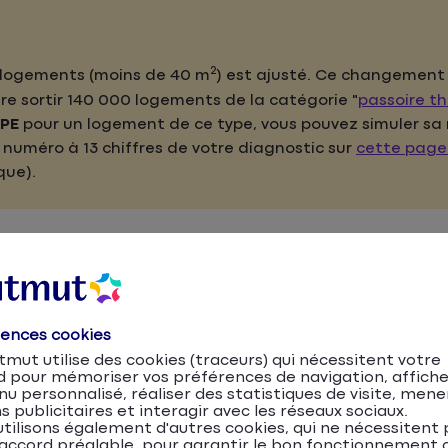
2
 logements (moins de 40 m
) est ajusté. Ce changemen
ire sortir 140 000 logements de la catégorie "
passoire t
PE
pour un logement de ce type, vous pouvez simuler sa 
numéro à 13 chiffres de votre diagnostic sur
cette page 
que).
rences cookies
que ?
mut utilise des cookies (traceurs) qui nécessitent votre
d pour mémoriser vos préférences de navigation, affiche
u personnalisé, réaliser des statistiques de visite, mene
s publicitaires et interagir avec les réseaux sociaux.
tilisons également d'autres cookies, qui ne nécessitent 
accord préalable, pour garantir le bon fonctionnement d