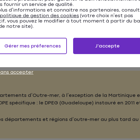
s fournir un service de qualité.
lus d’informations et connaitre nos partenaires, consul
politique de gestion des cookies
(votre choix n’est pas
tif, vous pouvez le modifier à tout moment à partir du b
as de vente d’un bien immobilier et lors de la location 
e notre site).
'il s'agisse de la location d’un bien nu ou meublé.
gatoire
pour les bâtiments neufs et doit être fourni, au pl
Gérer mes préferences
J'accepte
sans accepter
artements d’Outre-mer, à l’exception de la Martinique e
DPE spécifique : le DPEG (Guadeloupe) instauré en 2011 e
des départements et régions d’outre-mer au plus tard au 