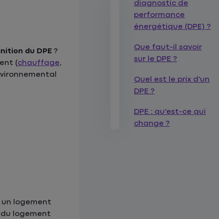
diagnostic de
performance
énergétique (DPE) ?
Que faut-il savoir
inition du DPE
?
sur le DPE ?
ent (
chauffage
,
environnemental
Quel est le prix d'un
DPE ?
DPE : qu'est-ce qui
change ?
r un logement
n du logement