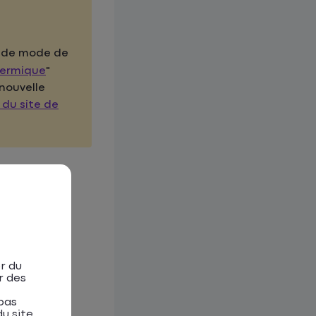
t de mode de
hermique
"
nouvelle
du site de
r du
r des
pas
u site