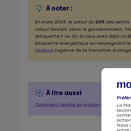
À noter :
En mars 2024, le calcul du
DPE
des petits
calcul devrait, selon le gouvernement, fa
(étiquette F ou G). Si vous avez déjà un
D
étiquette énergétique en renseignant le 
l'Ademe
(agence de la transition écologi
À lire aussi
Préfé
Comment rendre sa maison plus écologi
La Mat
accor
conten
action
Nous u
votre 