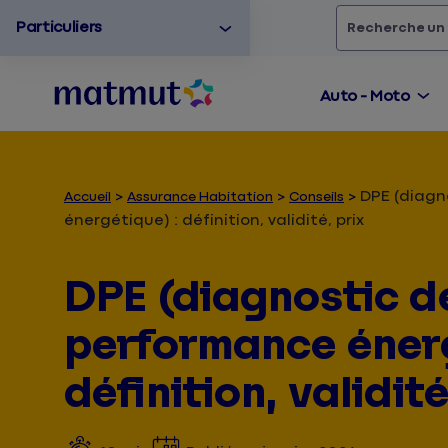
Particuliers
Rechercher
un
Auto - Moto
DPE (diagn
Accueil
Assurance Habitation
Conseils
énergétique) : définition, validité, prix
DPE (diagnostic d
performance énerg
définition, validité