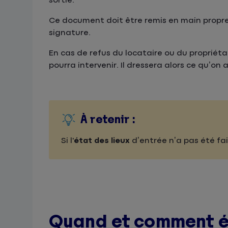
sortie.
Ce document doit être remis en main propre
signature.
En cas de refus du locataire ou du propriétai
pourra intervenir. Il dressera alors ce qu’on
À retenir :
Si l'
état des lieux
d’entrée n’a pas été fa
Quand et comment éta