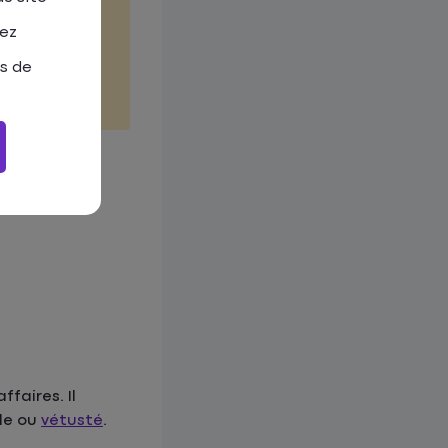
tez
as de
de l’
état des
ffaires. Il
ale ou
vétusté
.