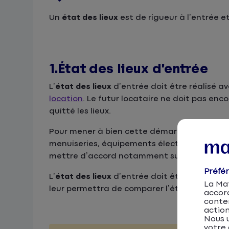
Un
état des lieux
est de rigueur à l’entrée e
1.État des lieux d’entrée
L’
état des lieux
d’entrée doit être réalisé a
location
. Le futur locataire ne doit pas enc
quitté les lieux.
Pour mener à bien cette démarche, de bonnes 
menuiseries, équipements électriques, peintu
mettre d’accord notamment sur des comment
Préfé
L’
état des lieux
d’entrée doit être conservé 
La Mat
leur permettra de comparer l’état du bien en
accor
conten
action
Nous u
votre 