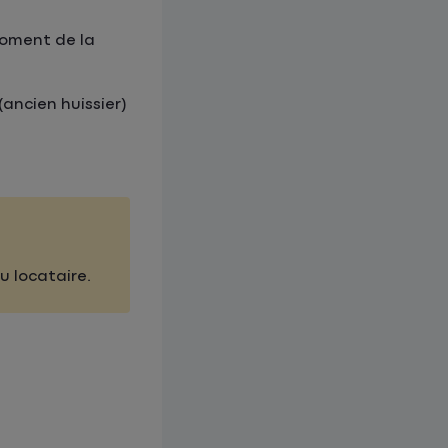
moment de la
(ancien huissier)
u locataire.