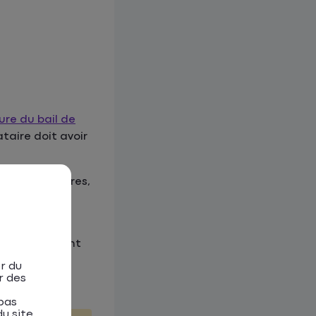
ure du bail de
taire doit avoir
lafonds, vitres,
e doivent se
on. Ce document
r du
r des
pas
u site