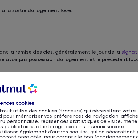
t à la sortie du logement loué.
vant la remise des clés, généralement le jour de la
signat
ore avoir pris possession du logement et le précédent loca
conditions de luminosité sont préférables. Sols, murs, p
res… : tout est passé au crible. Propriétaire et locatair
aires très précis à annoter dans le document.
rences cookies
par les deux parties jusqu’à la fin du contrat de locati
mut utilise des cookies (traceurs) qui nécessitent votre
tre l’arrivée du locataire et son départ.
d pour mémoriser vos préférences de navigation, affiche
u personnalisé, réaliser des statistiques de visite, mene
s publicitaires et interagir avec les réseaux sociaux.
tilisons également d'autres cookies, qui ne nécessitent 
accord préalable, pour garantir le bon fonctionnement d