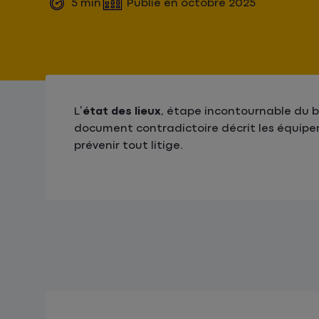
5
min
Publié en
octobre 2025
L’
état des lieux
, étape incontournable du ba
document contradictoire décrit les équipem
prévenir tout litige.