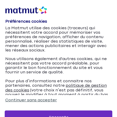
Préférences cookies
La Matmut utilise des cookies (traceurs) qui
nécessitent votre accord pour mémoriser vos
préférences de navigation, afficher du contenu
personnalisé, réaliser des statistiques de visite,
mener des actions publicitaires et interagir avec
les réseaux sociaux.
Nous utilisons également d'autres cookies, qui ne
nécessitent pas votre accord préalable, pour
garantir le bon fonctionnement du site et vous
fournir un service de qualité.
Pour plus d’informations et connaitre nos
partenaires, consultez notre
politique de gestion
Comment
Accueil
Assurance NVEI
Conseils
des cookies
(votre choix n’est pas définitif, vous
pouvez le modifier à tout moment à partir du bas
entretenir et réviser son vélo ?
de page de notre site).
Continuer sans accepter
Comment entretenir et