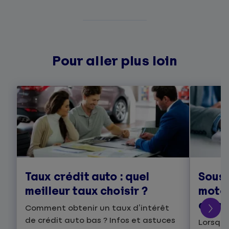
Pour aller plus loin
Taux crédit auto : quel
Sousc
meilleur taux choisir ?
moto 
atten
Comment obtenir un taux d’intérêt
de crédit auto bas ? Infos et astuces
Lorsque