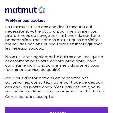
Préférences cookies
La Matmut utilise des cookies (traceurs) qui
nécessitent votre accord pour mémoriser vos
préférences de navigation, afficher du contenu
personnalisé, réaliser des statistiques de visite,
mener des actions publicitaires et interagir avec
les réseaux sociaux.
Nous utilisons également d'autres cookies, qui ne
nécessitent pas votre accord préalable, pour
garantir le bon fonctionnement du site et vous
fournir un service de qualité.
Pour plus d’informations et connaitre nos
partenaires, consultez notre
politique de gestion
Crédit auto : quel mode de
Accueil
Crédits
Conseils
des cookies
(votre choix n’est pas définitif, vous
pouvez le modifier à tout moment à partir du bas
financement choisir ?
de page de notre site).
Continuer sans accepter
Crédit auto : quel mode