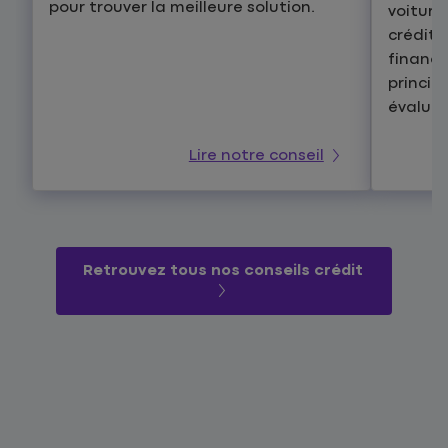
pour trouver la meilleure solution.
voiture
crédit 
finance
princip
évaluer
Lire notre conseil
Retrouvez tous nos conseils crédit