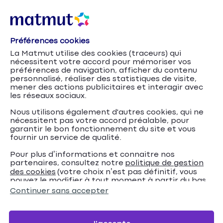
Préférences cookies
La Matmut utilise des cookies (traceurs) qui
nécessitent votre accord pour mémoriser vos
préférences de navigation, afficher du contenu
personnalisé, réaliser des statistiques de visite,
mener des actions publicitaires et interagir avec
les réseaux sociaux.
Nous utilisons également d'autres cookies, qui ne
nécessitent pas votre accord préalable, pour
garantir le bon fonctionnement du site et vous
fournir un service de qualité.
Pour plus d’informations et connaitre nos
partenaires, consultez notre
politique de gestion
Tout savoir sur le
Accueil
Crédits
Conseils
des cookies
(votre choix n’est pas définitif, vous
pouvez le modifier à tout moment à partir du bas
questionnaire médical de l’assurance emprunteur
de page de notre site).
Continuer sans accepter
Tout savoir sur le