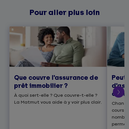
Pour aller plus loin
Que couvre l'assurance de
Peut
prêt immobilier ?
d'ass
cours
À quoi sert-elle ? Que couvre-t-elle ?
La Matmut vous aide à y voir plus clair.
Change
cours d
nombre
permett