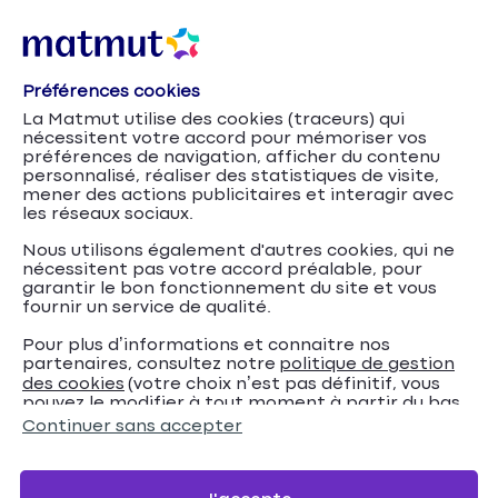
Préférences cookies
La Matmut utilise des cookies (traceurs) qui
nécessitent votre accord pour mémoriser vos
préférences de navigation, afficher du contenu
personnalisé, réaliser des statistiques de visite,
mener des actions publicitaires et interagir avec
les réseaux sociaux.
Nous utilisons également d'autres cookies, qui ne
nécessitent pas votre accord préalable, pour
garantir le bon fonctionnement du site et vous
fournir un service de qualité.
Pour plus d’informations et connaitre nos
partenaires, consultez notre
politique de gestion
Que faire en cas de
Accueil
Assurance Auto
Conseils
des cookies
(votre choix n’est pas définitif, vous
pouvez le modifier à tout moment à partir du bas
carjacking et comment s’en protéger ?
de page de notre site).
Continuer sans accepter
Que faire en cas de