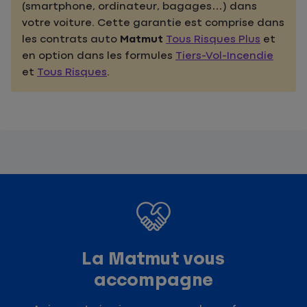
(smartphone, ordinateur, bagages…) dans
votre voiture. Cette garantie est comprise dans
les contrats auto
Matmut
Tous Risques Plus
et
en option dans les formules
Tiers-Vol-Incendie
et
Tous Risques
.
La Matmut vous
accompagne