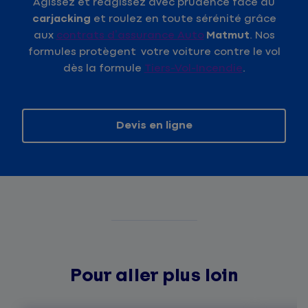
Agissez et réagissez avec prudence face au
carjacking
et roulez en toute sérénité grâce
aux
contrats d’assurance Auto
Matmut
. Nos
formules protègent votre voiture contre le vol
dès la formule
Tiers-Vol-Incendie
.
Devis en ligne
Pour aller plus loin