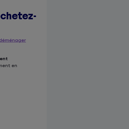
chetez-
déménager
ent
ument en