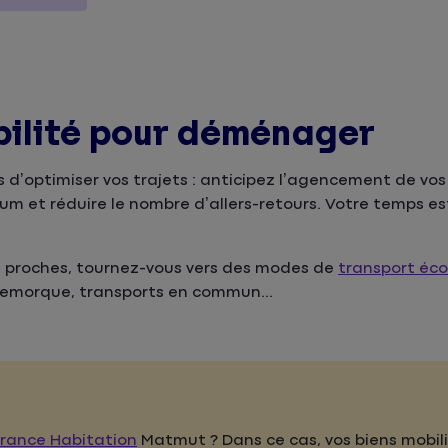
obilité pour déménager
d’optimiser vos trajets : anticipez l’agencement de vo
m et réduire le nombre d’allers-retours. Votre temps est,
t proches, tournez-vous vers des modes de
transport éc
c remorque, transports en commun...
urance Habitation
Matmut ? Dans ce cas, vos biens mobili