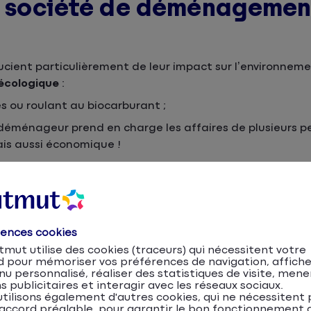
ne société de déménagemen
ient particulièrement de leur impact sur l’environnemen
cologique
:
es ou roulant au biocarburant ;
déménageur prend en charge les affaires de plusieurs p
is aussi économique !
rences cookies
mut utilise des cookies (traceurs) qui nécessitent votre
ordeaux…), des entreprises peuvent organiser votre démé
d pour mémoriser vos préférences de navigation, affiche
u personnalisé, réaliser des statistiques de visite, mene
sponsable, cette solution revient généralement moins ch
s publicitaires et interagir avec les réseaux sociaux.
tilisons également d'autres cookies, qui ne nécessitent 
accord préalable, pour garantir le bon fonctionnement d