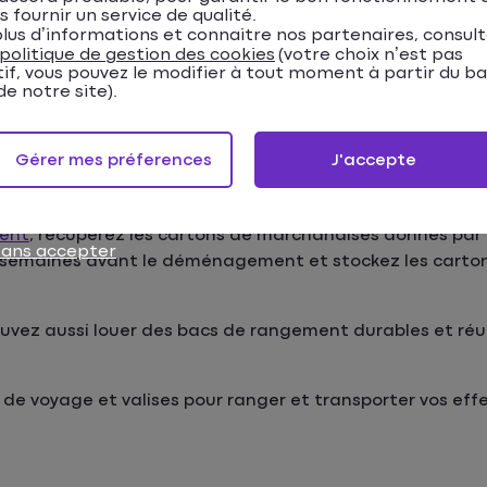
s fournir un service de qualité.
lus d’informations et connaitre nos partenaires, consul
politique de gestion des cookies
(votre choix n’est pas
tif, vous pouvez le modifier à tout moment à partir du b
e notre site).
es cartons de déménagemen
Gérer mes préferences
J'accepte
ment
, récupérez les cartons de marchandises donnés par 
sans accepter
 semaines avant le déménagement et stockez les cartons
ouvez aussi louer des bacs de rangement durables et réut
e voyage et valises pour ranger et transporter vos effe