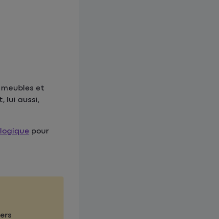
s meubles et
 lui aussi,
ologique
pour
ers