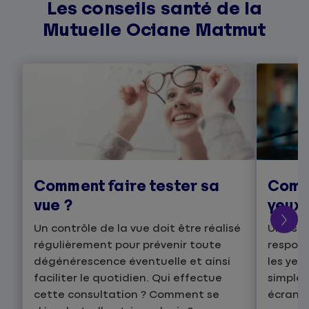
Les conseils santé de la
Mutuelle Ociane Matmut
Comment faire tester sa
Comm
vue ?
yeux 
Un contrôle de la vue doit être réalisé
Une sur
régulièrement pour prévenir toute
respon
dégénérescence éventuelle et ainsi
les yeu
faciliter le quotidien. Qui effectue
simples
cette consultation ? Comment se
écrans.