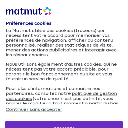
Préférences cookies
Accueil
Mutuelle santé
Les remboursements de la mutuelle
La Matmut utilise des cookies (traceurs) qui
Opération des yeux : remboursement
santé
nécessitent votre accord pour mémoriser vos
mutuelle santé
préférences de navigation, afficher du contenu
personnalisé, réaliser des statistiques de visite,
mener des actions publicitaires et interagir avec
Opération des yeux :
les réseaux sociaux.
remboursement
Nous utilisons également d'autres cookies, qui ne
nécessitent pas votre accord préalable, pour
mutuelle santé
garantir le bon fonctionnement du site et vous
fournir un service de qualité.
Avec la Mutuelle Ociane Matmut, bénéficiez d’un
Pour plus d’informations et connaitre nos
remboursement pour votre opération myopie,
partenaires, consultez notre
politique de gestion
astigmatisme, cataracte…
des cookies
(votre choix n’est pas définitif, vous
pouvez le modifier à tout moment à partir du bas
de page de notre site).
Continuer sans accepter
Votre devis mutuelle santé en moins
de 3 minutes