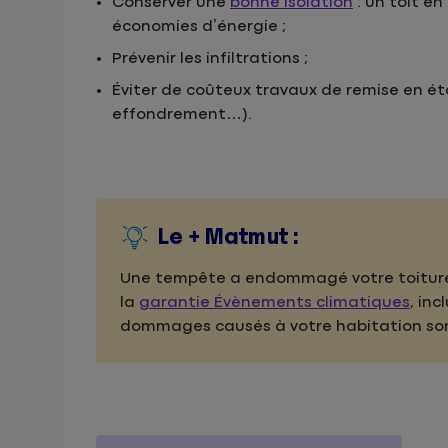
Conserver une
bonne isolation
: un toit en
économies d’énergie ;
Prévenir les infiltrations ;
Éviter de coûteux travaux de remise en é
effondrement…).
Le + Matmut :
Une tempête a endommagé votre toiture ?
la
garantie Évènements climatiques
, inc
dommages causés à votre habitation son