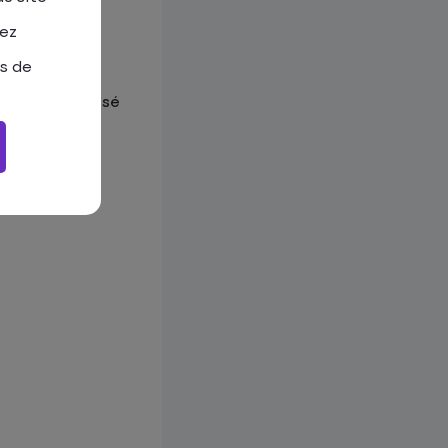
tez
as de
’ont pas causé