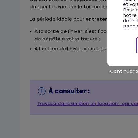
et vou
danger l’ouvrier sur le toit ou perturber le
Pour p
notre
La période idéale pour
entretenir sa toiture
défini
page d
À la sortie de l’hiver, c’est l’occasion de 
de dégâts à votre toiture ;
À l’entrée de l’hiver, vous trouverez diffé
Continuer 
À consulter :
Travaux dans un bien en location : qui pai