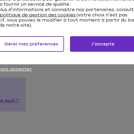
s fournir un service de qualité.
 temps de séchage normal des produits.
lus d’informations et connaitre nos partenaires, consul
politique de gestion des cookies
(votre choix n’est pas
est donc
au printemps
et à l’automne :
tif, vous pouvez le modifier à tout moment à partir du b
e notre site).
vérifier que les températures négatives, le gel ou
la neige
n
Gérer mes préferences
J'accepte
rents végétaux dont il faudra vous débarrasser.
sans accepter
e quoi ?