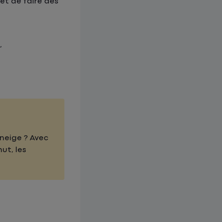
met de faire des
,
neige ? Avec
t, les