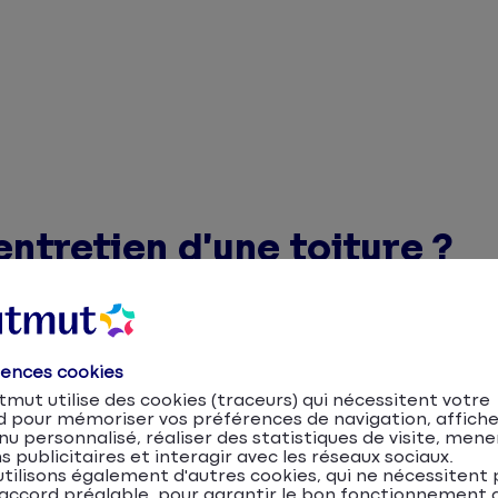
’entretien d’une toiture ?
oit être régulier. Mieux vaut donc prévoir son nettoyag
ment de démoussage de toiture, elle est conseillée tous 
rences cookies
t de votre toit et selon votre environnement (maison sou
mut utilise des cookies (traceurs) qui nécessitent votre
d pour mémoriser vos préférences de navigation, affiche
u personnalisé, réaliser des statistiques de visite, mene
s publicitaires et interagir avec les réseaux sociaux.
s sec, sans pluie pendant au moins 3 jours, en particulier
tilisons également d'autres cookies, qui ne nécessitent 
accord préalable, pour garantir le bon fonctionnement d
t les jours de vent ou de forte chaleur, susceptible de 