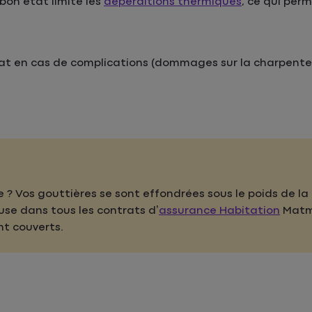
 bon état limite les
déperditions thermiques
, ce qui per
tat en cas de complications (dommages sur la charpente
 Vos gouttières se sont effondrées sous le poids de la 
luse dans tous les contrats d’
assurance Habitation
Matmu
t couverts.