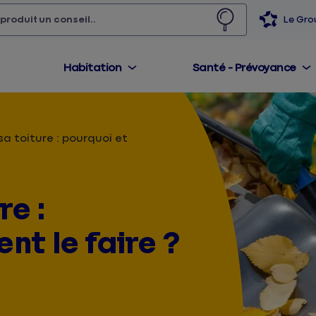
 produit,
un conseil...
Le Gr
Habitation
Santé - Prévoyance
sa toiture : pourquoi et
re :
t le faire ?