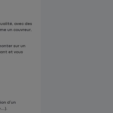
ualité, avec des
mme un couvreur,
onter sur un
tant et vous
ion d’un
e…).