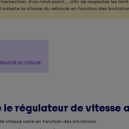
intersection, d’un rond-point… afin de respecter les limi
til adapte la vitesse du véhicule en fonction des limitatio
écurité en voiture
.
le régulateur de vitesse a
 vitesse varie en fonction des situations :