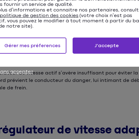
s fournir un service de qualité.
lus d’informations et connaitre nos partenaires, consul
de dépassement ?
politique de gestion des cookies
(votre choix n’est pas
tif, vous pouvez le modifier à tout moment à partir du b
atif
vous autorise à accélérer une fois le
clignotant
mis,
e notre site).
priori.
Gérer mes préferences
J'accepte
ulateur de vitesse ACC
sans accepter
ulateur de vitesse actif s’avère insuffisant pour éviter la 
bord prévient le conducteur du danger, lui intimant de dé
e de frein.
régulateur de vitesse adap