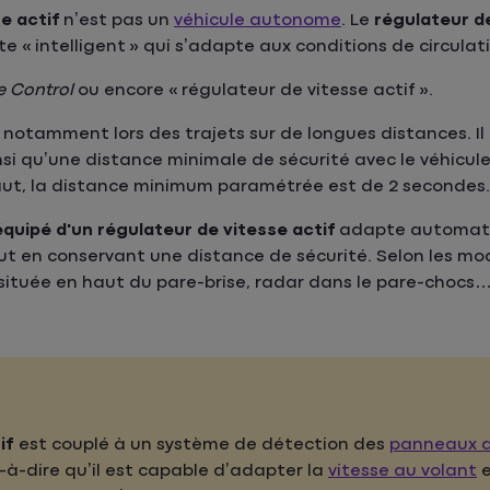
e actif
n’est pas un
véhicule autonome
. Le
régulateur d
e « intelligent » qui s’adapte aux conditions de circulat
e Control
ou encore « régulateur de vitesse actif ».
, notamment lors des trajets sur de longues distances. Il
si qu’une distance minimale de sécurité avec le véhicul
éfaut, la distance minimum paramétrée est de 2 secondes.
équipé d'un régulateur de vitesse actif
adapte automat
tout en conservant une distance de sécurité. Selon les mo
a située en haut du pare-brise, radar dans le pare-chocs
if
est couplé à un système de détection des
panneaux 
est-à-dire qu’il est capable d’adapter la
vitesse au volant
e