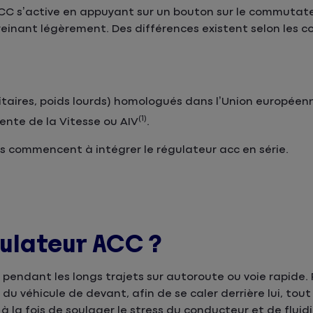
CC s’active en appuyant sur un bouton sur le commutateu
freinant légèrement. Des différences existent selon les c
tilitaires, poids lourds) homologués dans l’Union européen
(1)
gente de la Vitesse ou AIV
.
s commencent à intégrer le régulateur acc en série.
gulateur ACC ?
 pendant les longs trajets sur autoroute ou voie rapide. 
e du véhicule de devant, afin de se caler derrière lui, to
la fois de soulager le stress du conducteur et de fluidifi