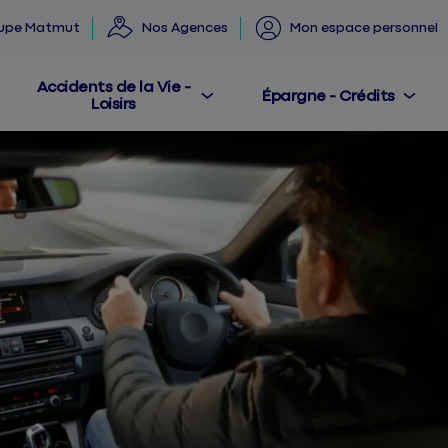
oupe Matmut
Nos Agences
Mon espace personnel
Accidents de la Vie -
Épargne - Crédits
Loisirs