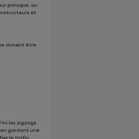
r principal, au
onstructeurs et
ne doivent être
Fini les zigzags
ut en gardant une
er le trafic