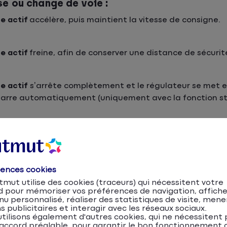
se ou change de voie :
e actif
accélère, puis maintient la vitesse de consigne.
e actif
freine, afin de conserver une distance de sécurit
se actif
s’arrête complètement et le régulateur se met 
démarre automatiquement (uniquement avec la fonction s
rences cookies
onne à partir de 30 km/h et jusqu’à 200 km/h selon les 
mut utilise des cookies (traceurs) qui nécessitent votre
m/h.
d pour mémoriser vos préférences de navigation, affiche
u personnalisé, réaliser des statistiques de visite, mene
s publicitaires et interagir avec les réseaux sociaux.
tilisons également d'autres cookies, qui ne nécessitent 
accord préalable, pour garantir le bon fonctionnement d