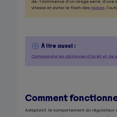
de : l’imminence d’un virage serré, d’une 
vitesse et éviter le flash des
radars
, l’ou
À lire aussi :
Comprendre les distances d’arrêt et de s
Comment fonctionne 
Adaptatif, le comportement du régulateur de