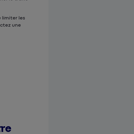
 limiter les
ractez une
tre