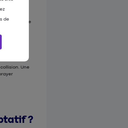
tez
as de
 dans la limite
collision. Une
brayer
tatif ?