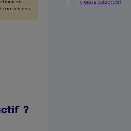
tations de
vitesse adaptatif
ns autorisées.
ctif ?