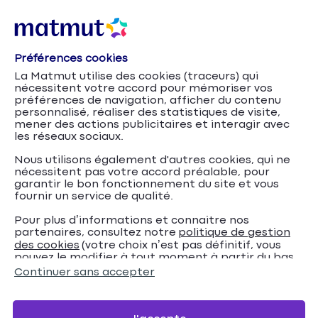
Préférences cookies
La Matmut utilise des cookies (traceurs) qui
nécessitent votre accord pour mémoriser vos
préférences de navigation, afficher du contenu
personnalisé, réaliser des statistiques de visite,
mener des actions publicitaires et interagir avec
les réseaux sociaux.
Nous utilisons également d'autres cookies, qui ne
nécessitent pas votre accord préalable, pour
garantir le bon fonctionnement du site et vous
fournir un service de qualité.
Pour plus d’informations et connaitre nos
partenaires, consultez notre
politique de gestion
Comment bien
Accueil
Assurance Habitation
Conseils
des cookies
(votre choix n’est pas définitif, vous
pouvez le modifier à tout moment à partir du bas
préparer son jardin pour l’hiver ?
de page de notre site).
Continuer sans accepter
Comment bien préparer