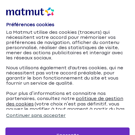
Préférences cookies
La Matmut utilise des cookies (traceurs) qui
nécessitent votre accord pour mémoriser vos
préférences de navigation, afficher du contenu
personnalisé, réaliser des statistiques de visite,
mener des actions publicitaires et interagir avec
les réseaux sociaux.
Nous utilisons également d'autres cookies, qui ne
nécessitent pas votre accord préalable, pour
garantir le bon fonctionnement du site et vous
fournir un service de qualité.
Pour plus d’informations et connaitre nos
partenaires, consultez notre
politique de gestion
Moto en été : rouler
Accueil
Assurance Moto
Conseils
des cookies
(votre choix n’est pas définitif, vous
pouvez le modifier à tout moment à partir du bas
en sécurité en cas de forte chaleur
de page de notre site).
Continuer sans accepter
Moto en été : rouler en