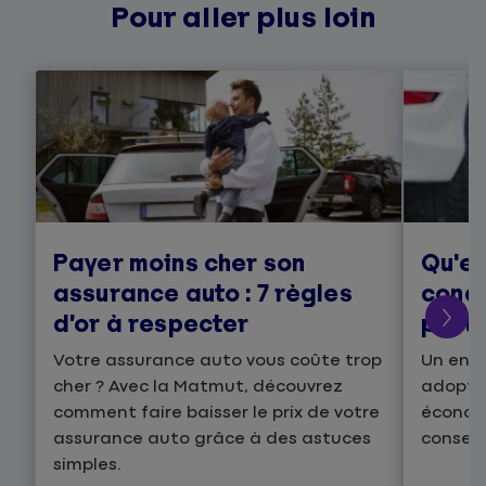
Pour aller plus loin
Payer moins cher son
Qu'es
assurance auto : 7 règles
condu
d’or à respecter
prati
Votre assurance auto vous coûte trop
Un ens
cher ? Avec la Matmut, découvrez
adopter
comment faire baisser le prix de votre
économi
assurance auto grâce à des astuces
conseil
simples.