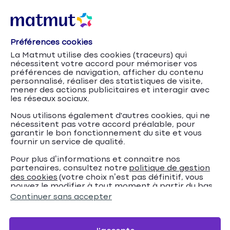
Préférences cookies
La Matmut utilise des cookies (traceurs) qui
nécessitent votre accord pour mémoriser vos
préférences de navigation, afficher du contenu
personnalisé, réaliser des statistiques de visite,
mener des actions publicitaires et interagir avec
les réseaux sociaux.
Nous utilisons également d'autres cookies, qui ne
nécessitent pas votre accord préalable, pour
garantir le bon fonctionnement du site et vous
fournir un service de qualité.
Pour plus d’informations et connaitre nos
partenaires, consultez notre
politique de gestion
Qu’est-ce que
Accueil
Assurance Auto
Conseils
des cookies
(votre choix n’est pas définitif, vous
pouvez le modifier à tout moment à partir du bas
l’assurance auto connectée ?
de page de notre site).
Continuer sans accepter
Qu’est-ce que