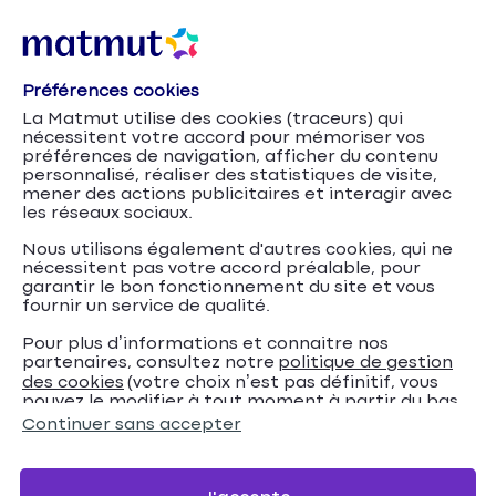
Préférences cookies
Garantie : rachat de
Accueil
Assurance Auto
La Matmut utilise des cookies (traceurs) qui
franchises
nécessitent votre accord pour mémoriser vos
préférences de navigation, afficher du contenu
Assurance auto :
personnalisé, réaliser des statistiques de visite,
mener des actions publicitaires et interagir avec
les réseaux sociaux.
garantie Rachat de
Nous utilisons également d'autres cookies, qui ne
franchises
nécessitent pas votre accord préalable, pour
garantir le bon fonctionnement du site et vous
fournir un service de qualité.
Votre assurance auto vous indemnise des
dommages garantis mais cette indemnisation peut
Pour plus d’informations et connaitre nos
partenaires, consultez notre
politique de gestion
être minorée par une franchise. Pas avec la
des cookies
(votre choix n’est pas définitif, vous
garantie Rachat de franchise(s) - Réparations
pouvez le modifier à tout moment à partir du bas
garages agréés, option de votre assurance auto
de page de notre site).
Continuer sans accepter
Matmut. Grâce à elle, vous êtes indemnisé dès le 1er
euro en cas de sinistre.