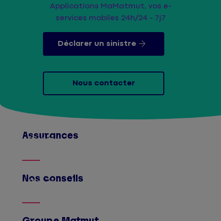
Applications MaMatmut, vos e-
services mobiles 24h/24 - 7j7
Déclarer un sinistre
Nous contacter
Assurances
Afficher
Nos conseils
Afficher
Groupe Matmut