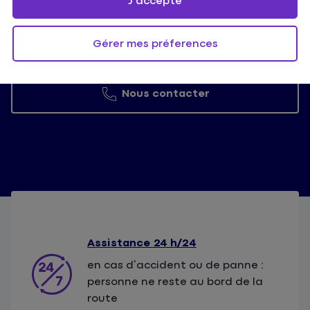
J'accepte
Devis en ligne
Gérer mes préferences
Nous contacter
Assistance 24 h/24
en cas d’accident ou de panne :
personne ne reste au bord de la
route