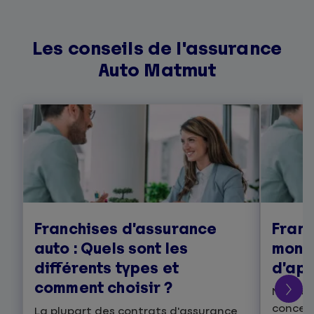
Les conseils de l'assurance
Auto Matmut
Franchises d’assurance
Franc
auto : Quels sont les
monta
différents types et
d’app
comment choisir ?
Montant
concern
La plupart des contrats d'assurance