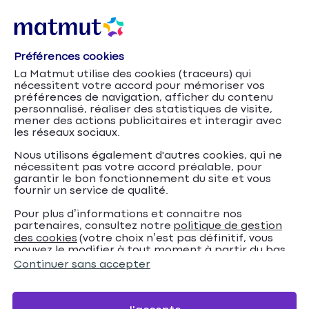
Préférences cookies
La Matmut utilise des cookies (traceurs) qui
nécessitent votre accord pour mémoriser vos
préférences de navigation, afficher du contenu
personnalisé, réaliser des statistiques de visite,
mener des actions publicitaires et interagir avec
les réseaux sociaux.
Nous utilisons également d'autres cookies, qui ne
nécessitent pas votre accord préalable, pour
garantir le bon fonctionnement du site et vous
fournir un service de qualité.
Pour plus d’informations et connaitre nos
partenaires, consultez notre
politique de gestion
Tuning : la
Accueil
Assurance Auto
Conseils
des cookies
(votre choix n’est pas définitif, vous
pouvez le modifier à tout moment à partir du bas
réglementation à respecter pour modifier sa
de page de notre site).
Continuer sans accepter
voiture
Tuning : la