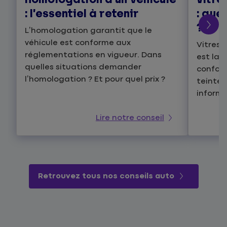
: l’essentiel à retenir
: que
?
L’homologation garantit que le
véhicule est conforme aux
Vitres 
réglementations en vigueur. Dans
est la
quelles situations demander
conform
l’homologation ? Et pour quel prix ?
teintée
informe
Lire notre conseil
Retrouvez tous nos conseils auto