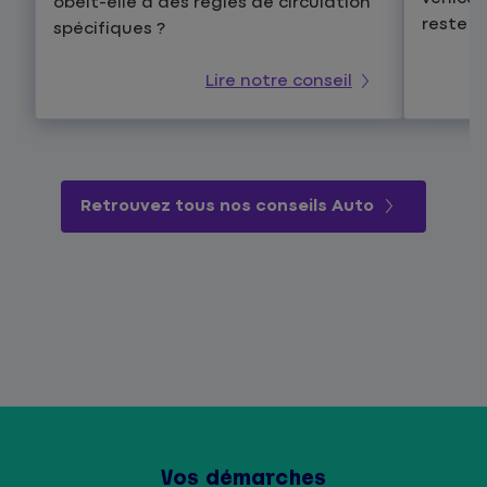
obéit-elle à des règles de circulation
reste a
spécifiques ?
Lire notre conseil
Retrouvez tous nos conseils Auto
Vos démarches