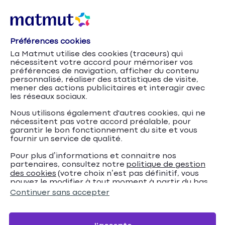
Préférences cookies
La Matmut utilise des cookies (traceurs) qui
nécessitent votre accord pour mémoriser vos
préférences de navigation, afficher du contenu
personnalisé, réaliser des statistiques de visite,
mener des actions publicitaires et interagir avec
les réseaux sociaux.
Nous utilisons également d'autres cookies, qui ne
nécessitent pas votre accord préalable, pour
garantir le bon fonctionnement du site et vous
fournir un service de qualité.
Pour plus d’informations et connaitre nos
partenaires, consultez notre
politique de gestion
Tout savoir sur le
Accueil
Assurance Auto
Conseils
des cookies
(votre choix n’est pas définitif, vous
pouvez le modifier à tout moment à partir du bas
contrôle technique des voitures sans permis
de page de notre site).
Continuer sans accepter
Tout savoir sur le