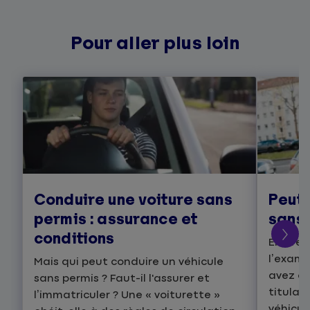
Pour aller plus loin
Conduire une voiture sans
Peut-
permis : assurance et
sans 
conditions
En prév
l’exame
Mais qui peut conduire un véhicule
avez ac
sans permis ? Faut-il l'assurer et
titulai
l’immatriculer ? Une « voiturette »
véhicul