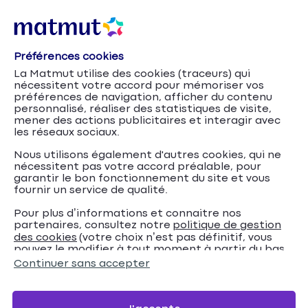
Préférences cookies
La Matmut utilise des cookies (traceurs) qui
nécessitent votre accord pour mémoriser vos
préférences de navigation, afficher du contenu
personnalisé, réaliser des statistiques de visite,
mener des actions publicitaires et interagir avec
les réseaux sociaux.
Nous utilisons également d'autres cookies, qui ne
nécessitent pas votre accord préalable, pour
garantir le bon fonctionnement du site et vous
fournir un service de qualité.
Pour plus d’informations et connaitre nos
partenaires, consultez notre
politique de gestion
Assurance
Accueil
Assurance Habitation
Conseils
des cookies
(votre choix n’est pas définitif, vous
pouvez le modifier à tout moment à partir du bas
habitation et biens mobiliers : quelle indemnisation
de page de notre site).
Continuer sans accepter
?
Assurance habitation et