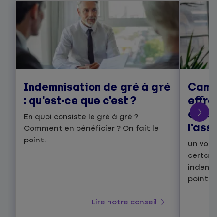
Indemnisation de gré à gré
Camb
: qu'est-ce que c'est ?
effra
cons
En quoi consiste le gré à gré ?
l'ass
Comment en bénéficier ? On fait le
point.
un vol 
certain
indemni
point a
Lire notre conseil