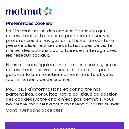
Préférences cookies
La Matmut utilise des cookies (traceurs) qui
nécessitent votre accord pour mémoriser vos
préférences de navigation, afficher du contenu
personnalisé, réaliser des statistiques de visite,
mener des actions publicitaires et interagir avec
les réseaux sociaux.
Nous utilisons également d'autres cookies, qui ne
nécessitent pas votre accord préalable, pour
garantir le bon fonctionnement du site et vous
fournir un service de qualité.
Pour plus d’informations et connaitre nos
partenaires, consultez notre
politique de gestion
Obligations
Accueil
Assurance Habitation
Conseils
des cookies
(votre choix n’est pas définitif, vous
pouvez le modifier à tout moment à partir du bas
d’un propriétaire en hiver : 7 infos à connaître
de page de notre site).
Continuer sans accepter
Obligations d’un